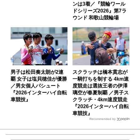
ンは3着／『競輪ワール
ドシリーズ2026』第7ラ
ウンド 和歌山競輪場
男子は松田奏太朗が2連
スクラッチは橋本貫志が
覇 女子は塩貝穂佳が優勝
一騎打ちを制する 4km速
／男女個人パシュート
度競走は選抜王者の伊澤
『2026インターハイ自転
璃空が春夏制覇 ／男子ス
車競技』
クラッチ・4km速度競走
『2026インターハイ自転
車競技』
Recommended by