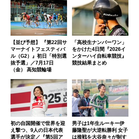
【並び予想】 『第22回サ
「高校生ナンバーワン」
マーナイトフェスティバ
をかけた4日間『2026イ
ル（G2）』初日「特別選
ンターハイ自転車競技』
抜予選」／7月17日
競技結果まとめ
（金） 高知競輪場
初の自国開催で世界を迎
男子は1年生ルーキー伊
え撃つ、9人の日本代表
藤隆聖が大逆転勝利 女子
選手が決定／『第5回ア
は接戦を大谷奈々が制す