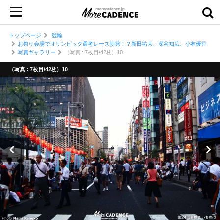
トップページ
競輪
お祭り会場でオリンピック選考レース勃発！？新田祐大、深谷知広、小林優香、ナ
写真ギャラリー
（写真 : 7枚目/42枚）10
（写真 : 7枚目/42枚）10