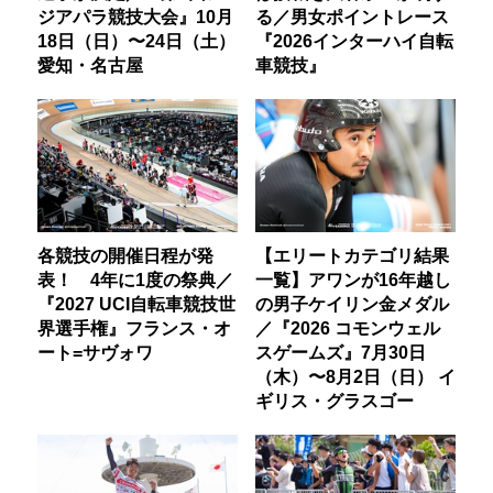
ジアパラ競技大会』10月
る／男女ポイントレース
18日（日）〜24日（土）
『2026インターハイ自転
愛知・名古屋
車競技』
各競技の開催日程が発
【エリートカテゴリ結果
表！ 4年に1度の祭典／
一覧】アワンが16年越し
『2027 UCI自転車競技世
の男子ケイリン金メダル
界選手権』フランス・オ
／『2026 コモンウェル
ート=サヴォワ
スゲームズ』7月30日
（木）〜8月2日（日） イ
ギリス・グラスゴー