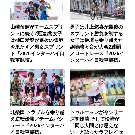
山崎帝輝がチームスプリ
男子は井上悠喜が最後の
ントに続く2冠達成 女子
スプリント勝負を制する
は樋口愛菜が選抜の雪辱
女子は逆境を乗り越えた
を果たす／男女スプリン
綱嶋凜々音が大会2連覇
ト『2026インターハイ自
／ロードレース『2026イ
転車競技』
ンターハイ自転車競技』
北桑田 トラブルを乗り越
トゥルーマンが今シリー
え逆転優勝／チームパシ
ズ初優勝 そして松崎が
ュート『2026インターハ
「同じ人間とは思えな
イ自転車競技』
い」と語ったラブレイセ