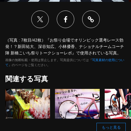
（写真 : 7枚目/42枚）『お祭り会場でオリンピック選考レース勃
発！？新田祐大、深谷知広、小林優香、ナショナルチームコーチ
陣 新橋こいち祭りトークショーレポ』で使用されている写真。
画像の無断転載・使用は禁止します。写真提供については『
写真素材の使用につい
て
』のページをご覧ください。
関連する写真
もっと見る