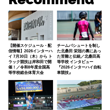
【開催スケジュール・配
チームパシュートを制し
信情報】2026インターハ
た北桑田 栄冠の裏にあっ
イ 7月30日（木）から ト
た苦難と伝統／北桑田高
ラック競技は岸和田で開
等学校 インタビュー
催！／令和8年度全国高
『2026インターハイ自転
等学校総合体育大会
車競技』