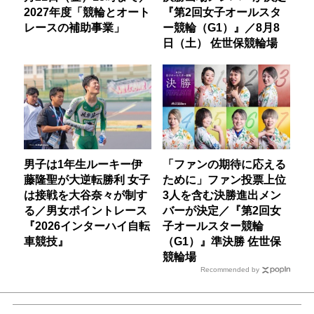
2027年度「競輪とオート
『第2回女子オールスタ
レースの補助事業」
ー競輪（G1）』／8月8
日（土） 佐世保競輪場
男子は1年生ルーキー伊
「ファンの期待に応える
藤隆聖が大逆転勝利 女子
ために」ファン投票上位
は接戦を大谷奈々が制す
3人を含む決勝進出メン
る／男女ポイントレース
バーが決定／『第2回女
『2026インターハイ自転
子オールスター競輪
車競技』
（G1）』準決勝 佐世保
競輪場
Recommended by