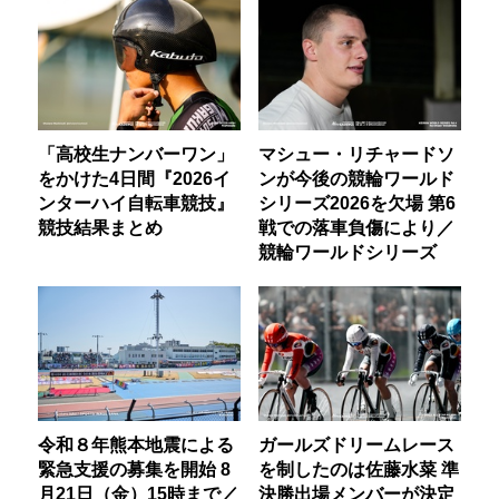
「高校生ナンバーワン」
マシュー・リチャードソ
をかけた4日間『2026イ
ンが今後の競輪ワールド
ンターハイ自転車競技』
シリーズ2026を欠場 第6
競技結果まとめ
戦での落車負傷により／
競輪ワールドシリーズ
令和８年熊本地震による
ガールズドリームレース
緊急支援の募集を開始 8
を制したのは佐藤水菜 準
月21日（金）15時まで／
決勝出場メンバーが決定