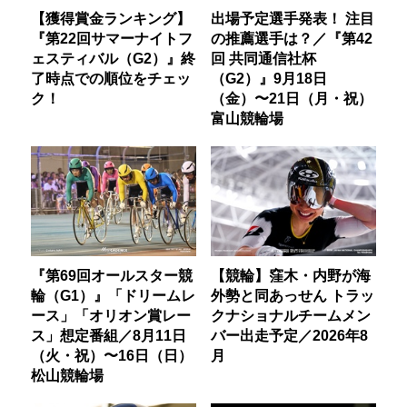
【獲得賞金ランキング】
出場予定選手発表！ 注目
『第22回サマーナイトフ
の推薦選手は？／『第42
ェスティバル（G2）』終
回 共同通信社杯
了時点での順位をチェッ
（G2）』9月18日
ク！
（金）〜21日（月・祝）
富山競輪場
『第69回オールスター競
【競輪】窪木・内野が海
輪（G1）』「ドリームレ
外勢と同あっせん トラッ
ース」「オリオン賞レー
クナショナルチームメン
ス」想定番組／8月11日
バー出走予定／2026年8
（火・祝）〜16日（日）
月
松山競輪場