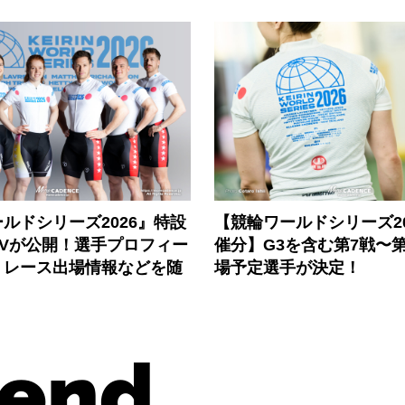
ルドシリーズ2026』特設
【競輪ワールドシリーズ202
PVが公開！選手プロフィー
催分】G3を含む第7戦〜第
、レース出場情報などを随
場予定選手が決定！
end