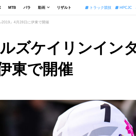
X
MTB
パラ
動画
リザルト
トラック競技
HPCJC
019』4月28日に伊東で開催
ールズケイリンイン
に伊東で開催