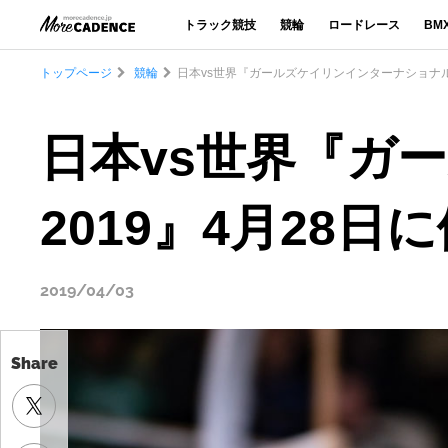
トラック競技
競輪
ロードレース
BM
トップページ
競輪
日本vs世界『ガールズケイリンインターナショナル2
日本vs世界『ガ
2019』4月28日
2019/04/03
Share