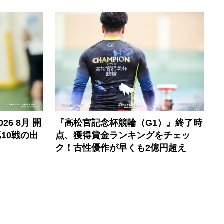
6 8月 開
『高松宮記念杯競輪（G1）』終了時
10戦の出
点、獲得賞金ランキングをチェッ
ク！古性優作が早くも2億円超え