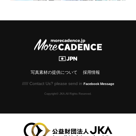
写真素材の提供について
採用情報
///// Contact Us? please send in
Facebook Message
Copyright© JKA.All Rights Reserved.