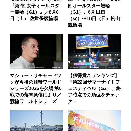
『第2回女子オールスタ
回オールスター競輪
ー競輪（G1）』／8月8
（G1）』8月11日
日（土） 佐世保競輪場
（火）〜16日（日）松山
競輪場
マシュー・リチャードソ
【獲得賞金ランキング】
ンが今後の競輪ワールド
『第22回サマーナイトフ
シリーズ2026を欠場 第6
ェスティバル（G2）』終
戦での落車負傷により／
了時点での順位をチェッ
競輪ワールドシリーズ
ク！