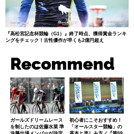
『高松宮記念杯競輪（G1）』終了時点、獲得賞金ランキ
ングをチェック！古性優作が早くも2億円超え
Recommend
ガールズドリームレース
初心者にこそおすすめ！
を制したのは佐藤水菜 準
「オールスター競輪」の
決勝出場メンバーが決定
基本と楽しみ方／『第69