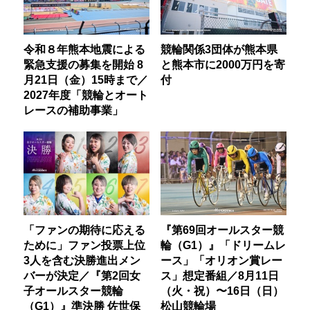
令和８年熊本地震による
競輪関係3団体が熊本県
緊急支援の募集を開始 8
と熊本市に2000万円を寄
月21日（金）15時まで／
付
2027年度「競輪とオート
レースの補助事業」
「ファンの期待に応える
『第69回オールスター競
ために」ファン投票上位
輪（G1）』「ドリームレ
3人を含む決勝進出メン
ース」「オリオン賞レー
バーが決定／『第2回女
ス」想定番組／8月11日
子オールスター競輪
（火・祝）〜16日（日）
（G1）』準決勝 佐世保
松山競輪場