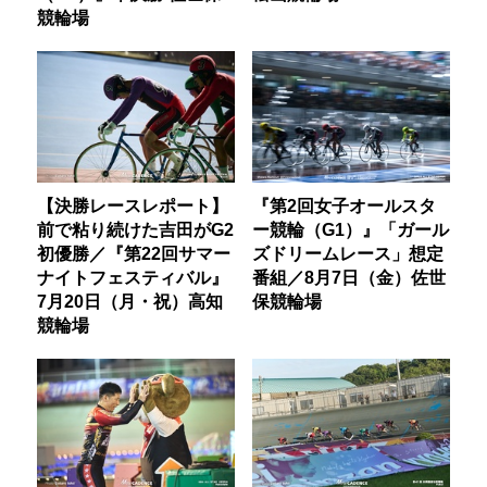
競輪場
【決勝レースレポート】
『第2回女子オールスタ
前で粘り続けた吉田がG2
ー競輪（G1）』「ガール
初優勝／『第22回サマー
ズドリームレース」想定
ナイトフェスティバル』
番組／8月7日（金）佐世
7月20日（月・祝）高知
保競輪場
競輪場