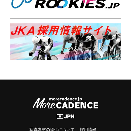
写真素材の提供について
採用情報