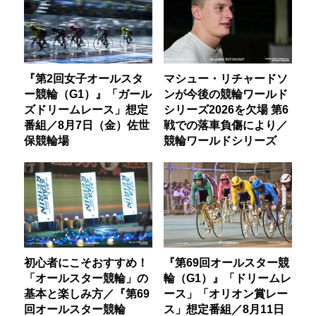
『第2回女子オールスタ
マシュー・リチャードソ
ー競輪（G1）』「ガール
ンが今後の競輪ワールド
ズドリームレース」想定
シリーズ2026を欠場 第6
番組／8月7日（金）佐世
戦での落車負傷により／
保競輪場
競輪ワールドシリーズ
初心者にこそおすすめ！
『第69回オールスター競
「オールスター競輪」の
輪（G1）』「ドリームレ
基本と楽しみ方／『第69
ース」「オリオン賞レー
回オールスター競輪
ス」想定番組／8月11日