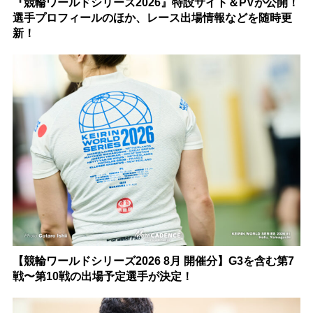
『競輪ワールドシリーズ2026』特設サイト＆PVが公開！
選手プロフィールのほか、レース出場情報などを随時更
新！
【競輪ワールドシリーズ2026 8月 開催分】G3を含む第7
戦〜第10戦の出場予定選手が決定！