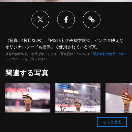
（写真 : 4枚目/33枚）『PIST6初の有観客開催、インスタ映えな
オリジナルフードも提供』で使用されている写真。
画像の無断転載・使用は禁止します。写真提供については『
写真素材の使用につい
て
』のページをご覧ください。
関連する写真
もっと見る