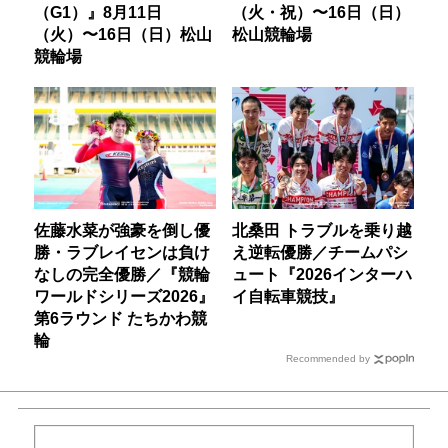
（G1）』8月11日
（火・祝）〜16日（日）
（火）〜16日（日）松山
松山競輪場
競輪場
佐藤水菜が強豪を倒し優
北桑田 トラブルを乗り越
勝・ラブレイセンは負け
え逆転優勝／チームパシ
なしの完全優勝／『競輪
ュート『2026インターハ
ワールドシリーズ2026』
イ自転車競技』
第6ラウンド たちかわ競
輪
Recommended by