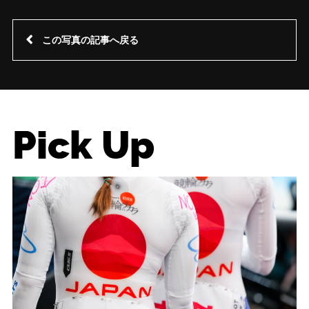
この写真の記事へ戻る
Pick Up