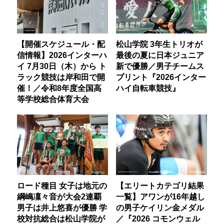
【開催スケジュール・配
松山学院 3年生トリオが
信情報】2026インターハ
最後の夏に日本ジュニア
イ 7月30日（木）から ト
新で優勝／男子チームス
ラック競技は岸和田で開
プリント『2026インター
催！／令和8年度全国高
ハイ自転車競技』
等学校総合体育大会
ロード種目 女子は地元の
【エリートカテゴリ結果
綱嶋凜々音が大会2連覇
一覧】アワンが16年越し
男子は井上悠喜が優勝 学
の男子ケイリン金メダル
校対抗総合は松山学院が
／『2026 コモンウェル