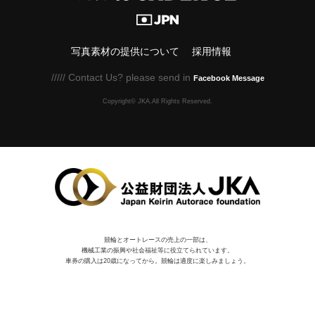
写真素材の提供について
採用情報
///// Contact Us? please send in
Facebook Message
Copyright© JKA.All Rights Reserved.
競輪とオートレースの売上の一部は、
機械⼯業の振興や社会福祉等に役⽴てられています。
車券の購入は20歳になってから。競輪は適度に楽しみましょう。