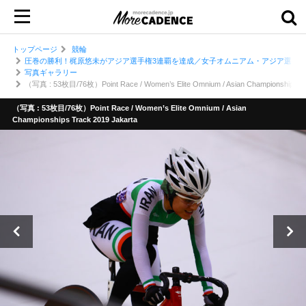
トップページ
競輪
圧巻の勝利！梶原悠未がアジア選手権3連覇を達成／女子オムニアム・アジア選手権ト
写真ギャラリー
（写真 : 53枚目/76枚）Point Race / Women’s Elite Omnium / Asian Championships Tr
（写真 : 53枚目/76枚）Point Race / Women’s Elite Omnium / Asian
Championships Track 2019 Jakarta