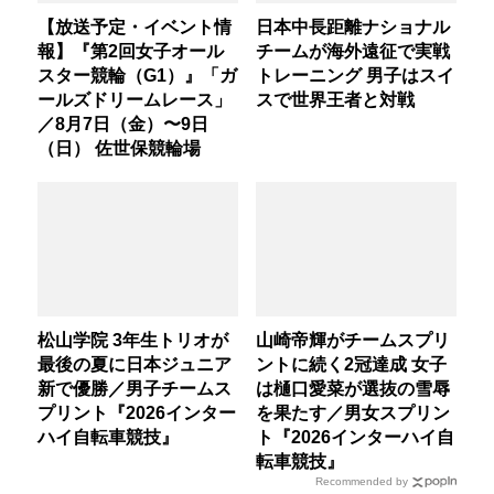
【放送予定・イベント情
日本中長距離ナショナル
報】『第2回女子オール
チームが海外遠征で実戦
スター競輪（G1）』「ガ
トレーニング 男子はスイ
ールズドリームレース」
スで世界王者と対戦
／8月7日（金）〜9日
（日） 佐世保競輪場
松山学院 3年生トリオが
山崎帝輝がチームスプリ
最後の夏に日本ジュニア
ントに続く2冠達成 女子
新で優勝／男子チームス
は樋口愛菜が選抜の雪辱
プリント『2026インター
を果たす／男女スプリン
ハイ自転車競技』
ト『2026インターハイ自
転車競技』
Recommended by