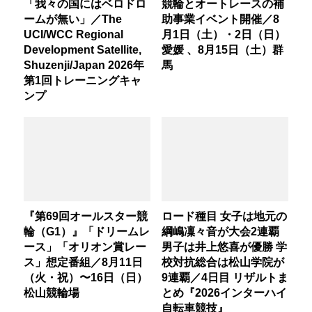
「我々の国にはベロドロ
競輪とオートレースの補
ームが無い」／The
助事業イベント開催／8
UCI/WCC Regional
月1日（土）・2日（日）
Development Satellite,
愛媛 、8月15日（土）群
Shuzenji/Japan 2026年
馬
第1回トレーニングキャ
ンプ
『第69回オールスター競
ロード種目 女子は地元の
輪（G1）』「ドリームレ
綱嶋凜々音が大会2連覇
ース」「オリオン賞レー
男子は井上悠喜が優勝 学
ス」想定番組／8月11日
校対抗総合は松山学院が
（火・祝）〜16日（日）
9連覇／4日目 リザルトま
松山競輪場
とめ『2026インターハイ
自転車競技』