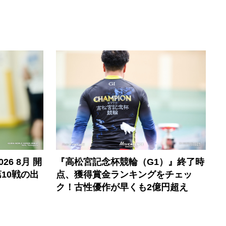
6 8月 開
『高松宮記念杯競輪（G1）』終了時
10戦の出
点、獲得賞金ランキングをチェッ
ク！古性優作が早くも2億円超え