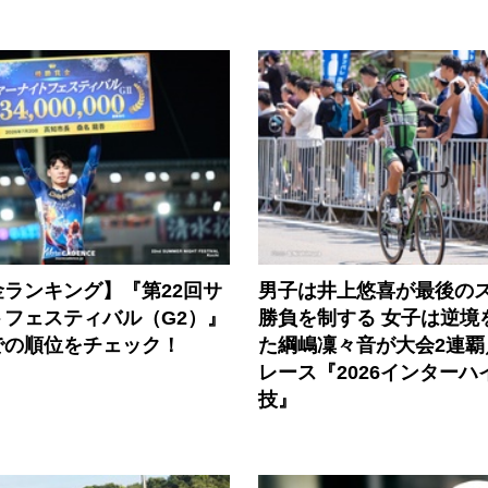
ランキング】『第22回サ
男子は井上悠喜が最後の
トフェスティバル（G2）』
勝負を制する 女子は逆境
での順位をチェック！
た綱嶋凜々音が大会2連覇
レース『2026インターハ
技』