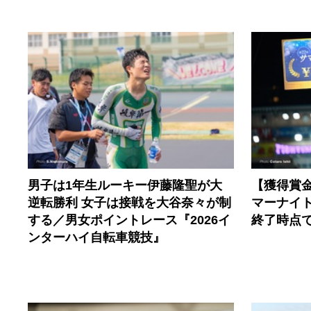
男子は1年生ルーキー伊藤隆聖が大
【獲得賞金
逆転勝利 女子は接戦を大谷奈々が制
マーナイ
する／男女ポイントレース『2026イ
終了時点
ンターハイ自転車競技』