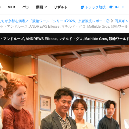
X
MTB
パラ
動画
リザルト
トラック競技
HPCJC
たちが京都を満喫／『競輪ワールドシリーズ2026』京都観光レポート②
写真ギャ
レセ・アンドルーズ, ANDREWS Ellesse, マチルド・グロ, Mathilde Gros, 競輪
セ・アンドルーズ, ANDREWS Ellesse, マチルド・グロ, Mathilde Gros, 競輪ワ