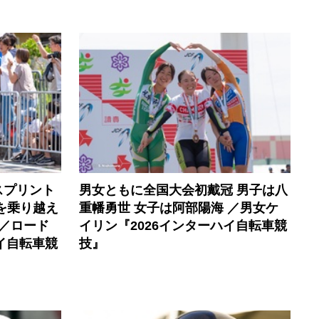
スプリント
男女ともに全国大会初戴冠 男子は八
を乗り越え
重幡勇世 女子は阿部陽海 ／男女ケ
／ロード
イリン『2026インターハイ自転車競
イ自転車競
技』