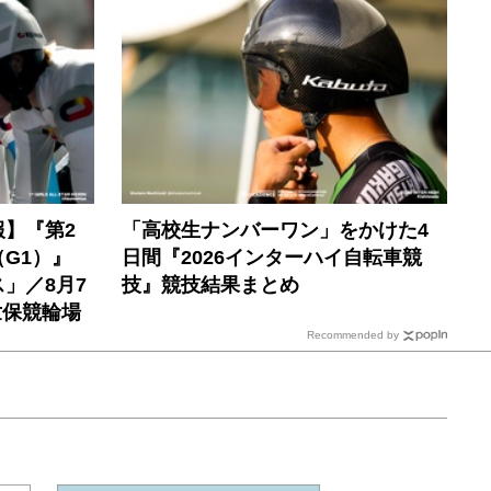
】『第2
「高校生ナンバーワン」をかけた4
G1）』
日間『2026インターハイ自転車競
」／8月7
技』競技結果まとめ
世保競輪場
Recommended by