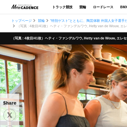
トラック競技
競輪
ロードレース
BM
トップページ
競輪
“特別ゲスト”とともに、陶芸体験 外国人女子選手
（写真 : 4枚目/41枚）ヘティ・ファンデルワウ, Hetty van de Wouw, エ
（写真 : 4枚目/41枚）ヘティ・ファンデルワウ, Hetty van de Wouw, エレ
Share