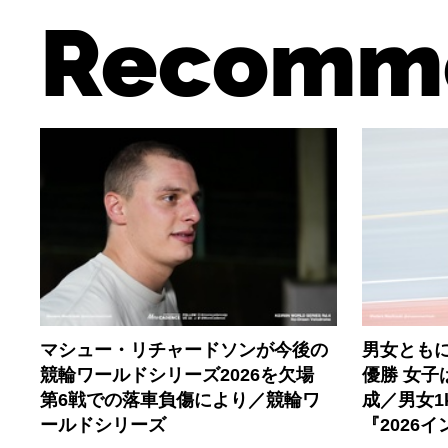
Recomm
マシュー・リチャードソンが今後の
男女とも
競輪ワールドシリーズ2026を欠場
優勝 女子
第6戦での落車負傷により／競輪ワ
成／男女1
ールドシリーズ
『2026