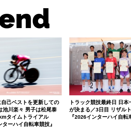
end
に自己ベストを更新しての
トラック競技最終日 日本
は池川楽々 男子は松尾泰
が決まる／3日目 リザル
kmタイムトライアル
『2026インターハイ自転
インターハイ自転車競技』