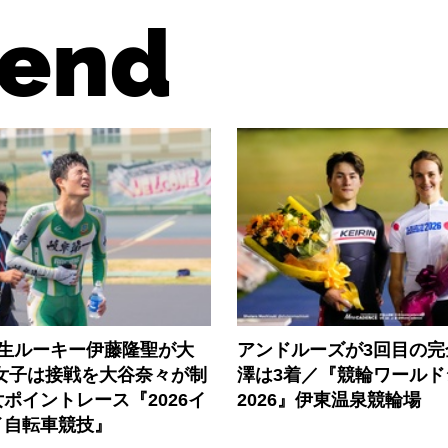
end
年生ルーキー伊藤隆聖が大
アンドルーズが3回目の完
 女子は接戦を大谷奈々が制
澤は3着／『競輪ワールド
ポイントレース『2026イ
2026』伊東温泉競輪場
イ自転車競技』