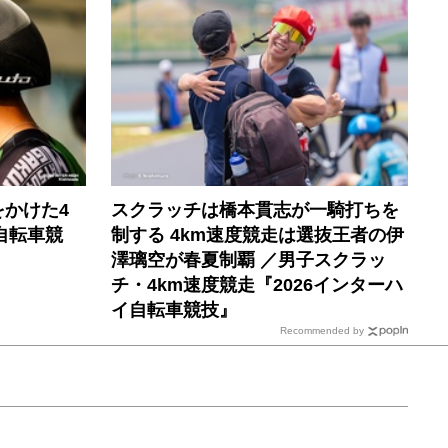
かけた4
スクラッチは橋本貫志が一騎打ちを
自転車競
制する 4km速度競走は選抜王者の伊
澤璃空が春夏制覇 ／男子スクラッ
チ・4km速度競走『2026インターハ
イ自転車競技』
Recommended by