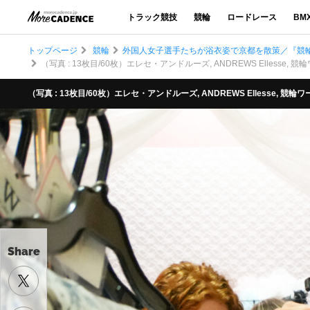
トラック競技
競輪
ロードレース
BM
トップページ
競輪
外国人女子選手たちが浴衣姿で京都を散策／『競輪
（写真 : 13枚目/60枚）エレセ・アンドルーズ, ANDREWS Ellesse,
（写真 : 13枚目/60枚）エレセ・アンドルーズ, ANDREWS Ellesse, 競
Share