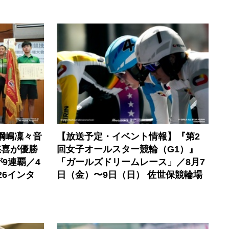
綱嶋凜々音
【放送予定・イベント情報】『第2
悠喜が優勝
回女子オールスター競輪（G1）』
9連覇／4
「ガールズドリームレース」／8月7
26インタ
日（金）〜9日（日） 佐世保競輪場