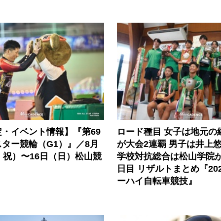
・イベント情報】『第69
ロード種目 女子は地元の
ター競輪（G1）』／8月
が大会2連覇 男子は井上
・祝）〜16日（日）松山競
学校対抗総合は松山学院が
日目 リザルトまとめ『20
ーハイ自転車競技』