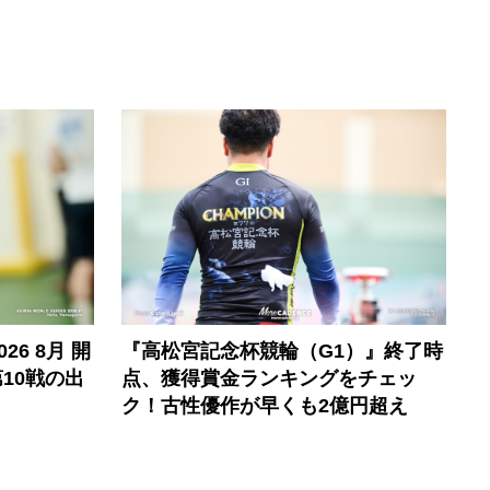
6 8月 開
『高松宮記念杯競輪（G1）』終了時
10戦の出
点、獲得賞金ランキングをチェッ
ク！古性優作が早くも2億円超え