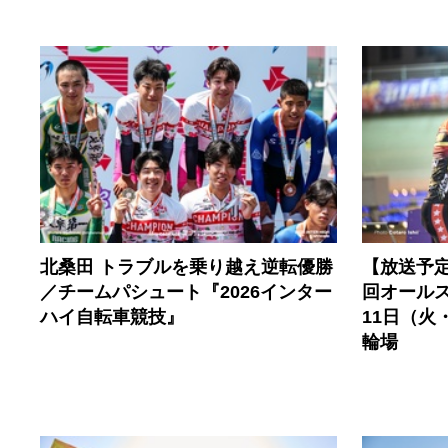
北桑田 トラブルを乗り越え逆転優勝
【放送予定
／チームパシュート『2026インター
回オールス
ハイ自転車競技』
11日（火
輪場