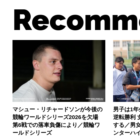
Recomm
マシュー・リチャードソンが今後の
男子は1
競輪ワールドシリーズ2026を欠場
逆転勝利
第6戦での落車負傷により／競輪ワ
する／男女
ールドシリーズ
ンターハ