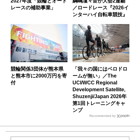
2027年度「競輪とオート
綱嶋凜々音が大会2連覇
レースの補助事業」
／ロードレース『2026イ
ンターハイ自転車競技』
競輪関係3団体が熊本県
「我々の国にはベロドロ
と熊本市に2000万円を寄
ームが無い」／The
付
UCI/WCC Regional
Development Satellite,
Shuzenji/Japan 2026年
第1回トレーニングキャ
ンプ
Recommended by