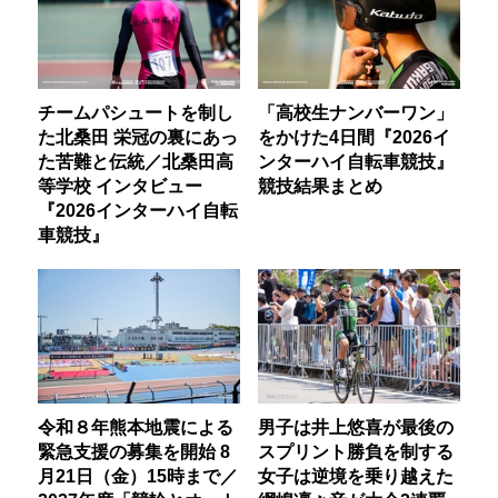
チームパシュートを制し
「高校生ナンバーワン」
た北桑田 栄冠の裏にあっ
をかけた4日間『2026イ
た苦難と伝統／北桑田高
ンターハイ自転車競技』
等学校 インタビュー
競技結果まとめ
『2026インターハイ自転
車競技』
令和８年熊本地震による
男子は井上悠喜が最後の
緊急支援の募集を開始 8
スプリント勝負を制する
月21日（金）15時まで／
女子は逆境を乗り越えた