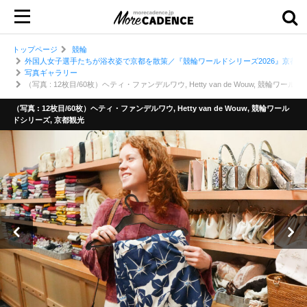
トップページ
競輪
外国人女子選手たちが浴衣姿で京都を散策／『競輪ワールドシリーズ2026』京都観
写真ギャラリー
（写真 : 12枚目/60枚）ヘティ・ファンデルワウ, Hetty van de Wouw, 競輪ワー
（写真 : 12枚目/60枚）ヘティ・ファンデルワウ, Hetty van de Wouw, 競輪ワール
ドシリーズ, 京都観光