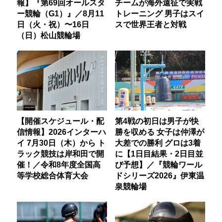
報】『第69回オールスタ
チームが海外遠征で実戦
ー競輪（G1）』／8月11
トレーニング 男子はスイ
日（火・祝）〜16日
スで世界王者と対戦
（日）松山競輪場
【開催スケジュール・配
第4戦の初日は男子が快
信情報】2026インターハ
勝を収める 女子は仲澤が
イ 7月30日（木）から ト
大差での勝利 グロは3着
ラック競技は岸和田で開
に【1日目結果・2日目並
催！／令和8年度全国高
び予想】／『競輪ワール
等学校総合体育大会
ドシリーズ2026』伊東温
泉競輪場