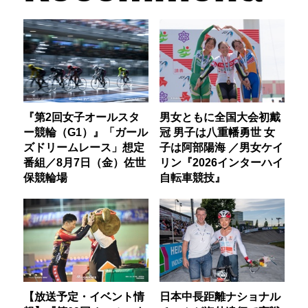
『第2回女子オールスタ
男女ともに全国大会初戴
ー競輪（G1）』「ガール
冠 男子は八重幡勇世 女
ズドリームレース」想定
子は阿部陽海 ／男女ケイ
番組／8月7日（金）佐世
リン『2026インターハイ
保競輪場
自転車競技』
【放送予定・イベント情
日本中長距離ナショナル