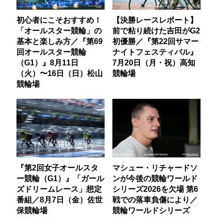
初心者にこそおすすめ！
【決勝レースレポート】
「オールスター競輪」の
前で粘り続けた吉田がG2
基本と楽しみ方／『第69
初優勝／『第22回サマー
回オールスター競輪
ナイトフェスティバル』
（G1）』8月11日
7月20日（月・祝）高知
（火）〜16日（日）松山
競輪場
競輪場
『第2回女子オールスタ
マシュー・リチャードソ
ー競輪（G1）』「ガール
ンが今後の競輪ワールド
ズドリームレース」想定
シリーズ2026を欠場 第6
番組／8月7日（金）佐世
戦での落車負傷により／
保競輪場
競輪ワールドシリーズ