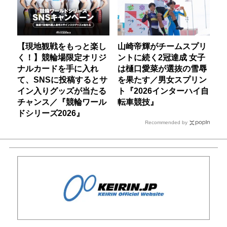
【現地観戦をもっと楽し
山崎帝輝がチームスプリ
く！】競輪場限定オリジ
ントに続く2冠達成 女子
ナルカードを手に入れ
は樋口愛菜が選抜の雪辱
て、SNSに投稿するとサ
を果たす／男女スプリン
イン入りグッズが当たる
ト『2026インターハイ自
チャンス／『競輪ワール
転車競技』
ドシリーズ2026』
Recommended by