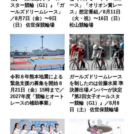
スター競輪（G1）』「ガ
ース」「オリオン賞レー
ールズドリームレース」
ス」想定番組／8月11日
／8月7日（金）〜9日
（火・祝）〜16日（日）
（日） 佐世保競輪場
松山競輪場
令和８年熊本地震による
ガールズドリームレース
緊急支援の募集を開始 8
を制したのは佐藤水菜 準
月21日（金）15時まで／
決勝出場メンバーが決定
2027年度「競輪とオート
『第2回女子オールスタ
レースの補助事業」
ー競輪（G1）』／8月8
日（土） 佐世保競輪場