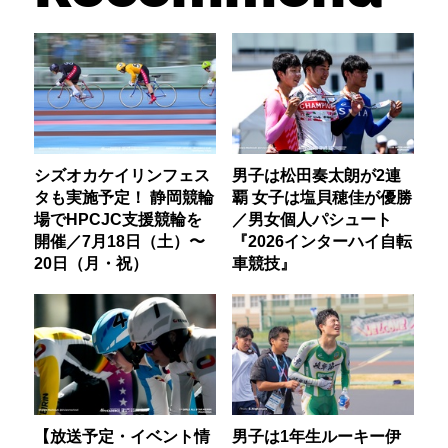
シズオカケイリンフェス
男子は松田奏太朗が2連
タも実施予定！ 静岡競輪
覇 女子は塩貝穂佳が優勝
場でHPCJC支援競輪を
／男女個人パシュート
開催／7月18日（土）〜
『2026インターハイ自転
20日（月・祝）
車競技』
【放送予定・イベント情
男子は1年生ルーキー伊