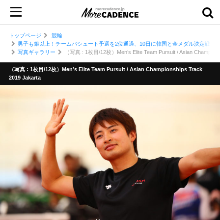
トップページ
競輪
男子も銀以上！チームパシュート予選を2位通過、10日に韓国と金メダル決定戦／ア
写真ギャラリー
（写真 : 1枚目/12枚）Men’s Elite Team Pursuit / Asian Championsh
（写真 : 1枚目/12枚）Men’s Elite Team Pursuit / Asian Championships Track
2019 Jakarta