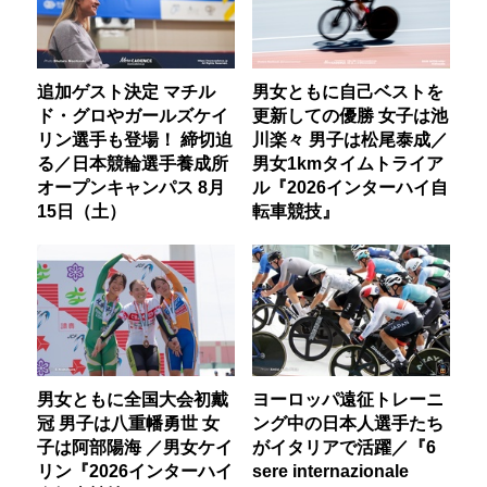
追加ゲスト決定 マチル
男女ともに自己ベストを
ド・グロやガールズケイ
更新しての優勝 女子は池
リン選手も登場！ 締切迫
川楽々 男子は松尾泰成／
る／日本競輪選手養成所
男女1kmタイムトライア
オープンキャンパス 8月
ル『2026インターハイ自
15日（土）
転車競技』
男女ともに全国大会初戴
ヨーロッパ遠征トレーニ
冠 男子は八重幡勇世 女
ング中の日本人選手たち
子は阿部陽海 ／男女ケイ
がイタリアで活躍／『6
リン『2026インターハイ
sere internazionale