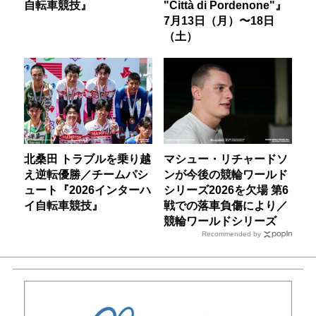
自転車競技』
"Città di Pordenone"』
7月13日（月）〜18日
（土）
北桑田 トラブルを乗り越
マシュー・リチャードソ
え逆転優勝／チームパシ
ンが今後の競輪ワールド
ュート『2026インターハ
シリーズ2026を欠場 第6
イ自転車競技』
戦での落車負傷により／
競輪ワールドシリーズ
Recommended by