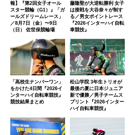
報】『第2回女子オール
藤隆聖が大逆転勝利 女子
スター競輪（G1）』「ガ
は接戦を大谷奈々が制す
ールズドリームレース」
る／男女ポイントレース
／8月7日（金）〜9日
『2026インターハイ自転
（日） 佐世保競輪場
車競技』
「高校生ナンバーワン」
松山学院 3年生トリオが
をかけた4日間『2026イ
最後の夏に日本ジュニア
ンターハイ自転車競技』
新で優勝／男子チームス
競技結果まとめ
プリント『2026インター
ハイ自転車競技』