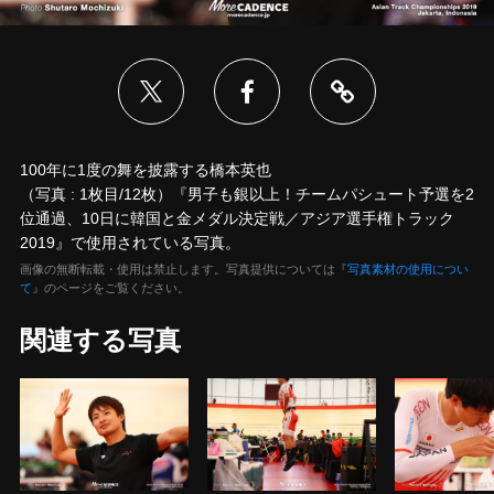
100年に1度の舞を披露する橋本英也
（写真 : 1枚目/12枚）『男子も銀以上！チームパシュート予選を2
位通過、10日に韓国と金メダル決定戦／アジア選手権トラック
2019』で使用されている写真。
画像の無断転載・使用は禁止します。写真提供については『
写真素材の使用につい
て
』のページをご覧ください。
関連する写真