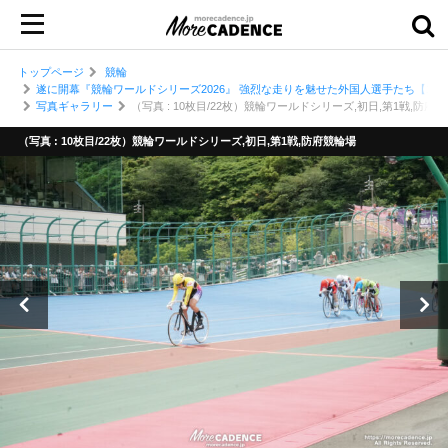
トップページ
競輪
遂に開幕『競輪ワールドシリーズ2026』 強烈な走りを魅せた外国人選手たち【1
写真ギャラリー
（写真 : 10枚目/22枚）競輪ワールドシリーズ,初日,第1戦,防府
（写真 : 10枚目/22枚）競輪ワールドシリーズ,初日,第1戦,防府競輪場