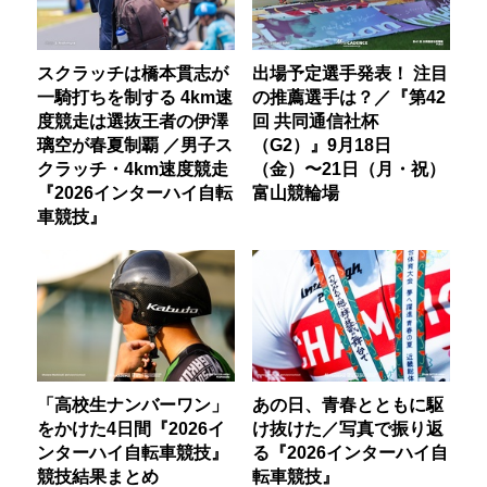
スクラッチは橋本貫志が
出場予定選手発表！ 注目
一騎打ちを制する 4km速
の推薦選手は？／『第42
度競走は選抜王者の伊澤
回 共同通信社杯
璃空が春夏制覇 ／男子ス
（G2）』9月18日
クラッチ・4km速度競走
（金）〜21日（月・祝）
『2026インターハイ自転
富山競輪場
車競技』
「高校生ナンバーワン」
あの日、青春とともに駆
をかけた4日間『2026イ
け抜けた／写真で振り返
ンターハイ自転車競技』
る『2026インターハイ自
競技結果まとめ
転車競技』