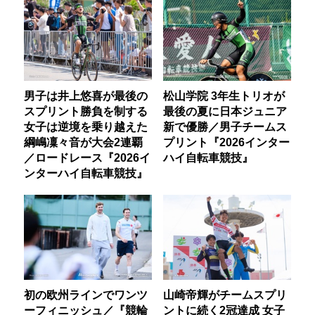
男子は井上悠喜が最後の
松山学院 3年生トリオが
スプリント勝負を制する
最後の夏に日本ジュニア
女子は逆境を乗り越えた
新で優勝／男子チームス
綱嶋凜々音が大会2連覇
プリント『2026インター
／ロードレース『2026イ
ハイ自転車競技』
ンターハイ自転車競技』
初の欧州ラインでワンツ
山崎帝輝がチームスプリ
ーフィニッシュ／『競輪
ントに続く2冠達成 女子