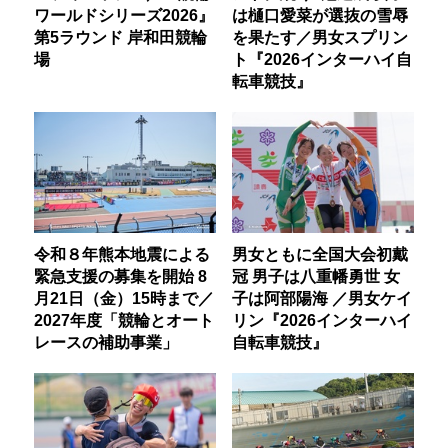
ワールドシリーズ2026』
は樋口愛菜が選抜の雪辱
第5ラウンド 岸和田競輪
を果たす／男女スプリン
場
ト『2026インターハイ自
転車競技』
令和８年熊本地震による
男女ともに全国大会初戴
緊急支援の募集を開始 8
冠 男子は八重幡勇世 女
月21日（金）15時まで／
子は阿部陽海 ／男女ケイ
2027年度「競輪とオート
リン『2026インターハイ
レースの補助事業」
自転車競技』