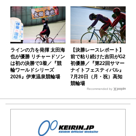
ラインの力を発揮 太田海
【決勝レースレポート】
也が優勝 リチャードソン
前で粘り続けた吉田がG2
は初の決勝で3着／『競
初優勝／『第22回サマー
輪ワールドシリーズ
ナイトフェスティバル』
2026』伊東温泉競輪場
7月20日（月・祝）高知
競輪場
Recommended by