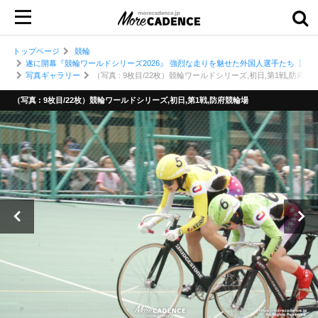
トップページ
競輪
遂に開幕『競輪ワールドシリーズ2026』 強烈な走りを魅せた外国人選手たち【1
写真ギャラリー
（写真 : 9枚目/22枚）競輪ワールドシリーズ,初日,第1戦,防府競
（写真 : 9枚目/22枚）競輪ワールドシリーズ,初日,第1戦,防府競輪場