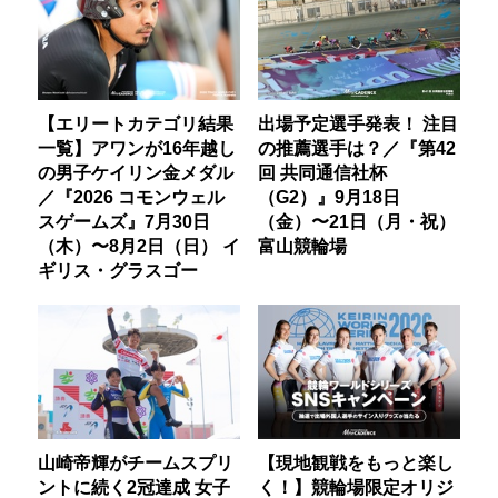
【エリートカテゴリ結果
出場予定選手発表！ 注目
一覧】アワンが16年越し
の推薦選手は？／『第42
の男子ケイリン金メダル
回 共同通信社杯
／『2026 コモンウェル
（G2）』9月18日
スゲームズ』7月30日
（金）〜21日（月・祝）
（木）〜8月2日（日） イ
富山競輪場
ギリス・グラスゴー
山崎帝輝がチームスプリ
【現地観戦をもっと楽し
ントに続く2冠達成 女子
く！】競輪場限定オリジ