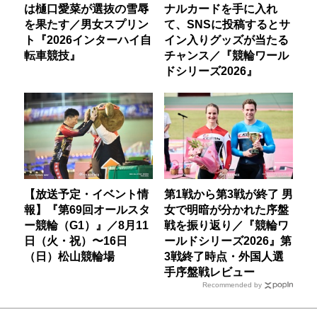
は樋口愛菜が選抜の雪辱
ナルカードを手に入れ
を果たす／男女スプリン
て、SNSに投稿するとサ
ト『2026インターハイ自
イン入りグッズが当たる
転車競技』
チャンス／『競輪ワール
ドシリーズ2026』
【放送予定・イベント情
第1戦から第3戦が終了 男
報】『第69回オールスタ
女で明暗が分かれた序盤
ー競輪（G1）』／8月11
戦を振り返り／『競輪ワ
日（火・祝）〜16日
ールドシリーズ2026』第
（日）松山競輪場
3戦終了時点・外国人選
手序盤戦レビュー
Recommended by