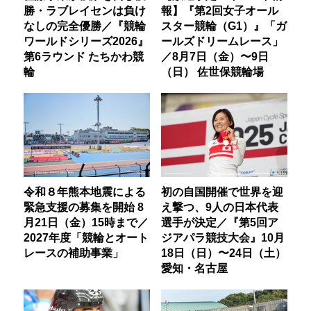
勝・ラブレイセンは負け
報】『第2回女子オール
なしの完全優勝／『競輪
スター競輪（G1）』「ガ
ワールドシリーズ2026』
ールズドリームレース」
第6ラウンド たちかわ競
／8月7日（金）〜9日
輪
（日） 佐世保競輪場
令和８年熊本地震による
初の自国開催で世界を迎
緊急支援の募集を開始 8
え撃つ、9人の日本代表
月21日（金）15時まで／
選手が決定／『第5回ア
2027年度「競輪とオート
ジアパラ競技大会』10月
レースの補助事業」
18日（日）〜24日（土）
愛知・名古屋