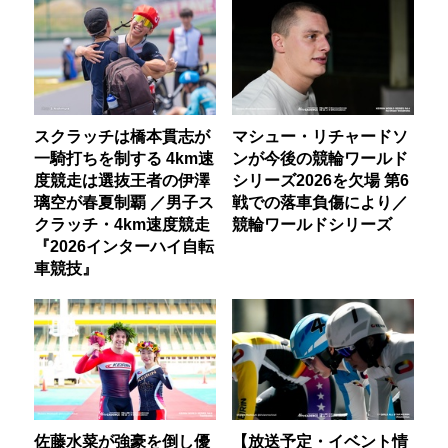
スクラッチは橋本貫志が
マシュー・リチャードソ
一騎打ちを制する 4km速
ンが今後の競輪ワールド
度競走は選抜王者の伊澤
シリーズ2026を欠場 第6
璃空が春夏制覇 ／男子ス
戦での落車負傷により／
クラッチ・4km速度競走
競輪ワールドシリーズ
『2026インターハイ自転
車競技』
佐藤水菜が強豪を倒し優
【放送予定・イベント情