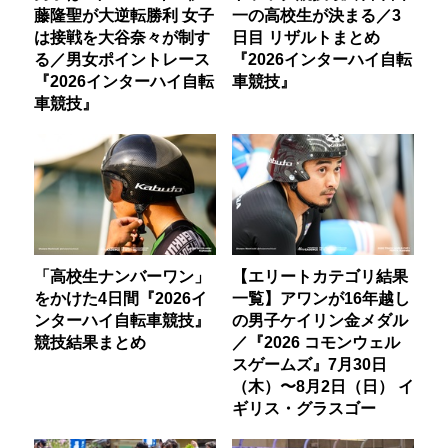
藤隆聖が大逆転勝利 女子
一の高校生が決まる／3
は接戦を大谷奈々が制す
日目 リザルトまとめ
る／男女ポイントレース
『2026インターハイ自転
『2026インターハイ自転
車競技』
車競技』
「高校生ナンバーワン」
【エリートカテゴリ結果
をかけた4日間『2026イ
一覧】アワンが16年越し
ンターハイ自転車競技』
の男子ケイリン金メダル
競技結果まとめ
／『2026 コモンウェル
スゲームズ』7月30日
（木）〜8月2日（日） イ
ギリス・グラスゴー