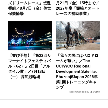
ズドリームレース」想定
月21日（金）15時まで／
番組／8月7日（金）佐世
2027年度「競輪とオート
保競輪場
レースの補助事業」
【並び予想】『第22回サ
「我々の国にはベロドロ
マーナイトフェスティバ
ームが無い」／The
ル（G2）』2日目「アル
UCI/WCC Regional
タイル賞」／7月18日
Development Satellite,
（土） 高知競輪場
Shuzenji/Japan 2026年
第1回トレーニングキャ
ンプ
Recommended by