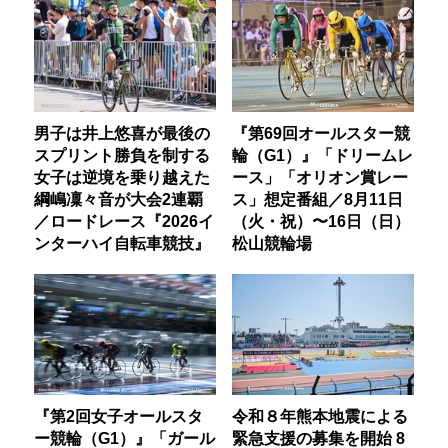
男子は井上悠喜が最後の
『第69回オールスター競
スプリント勝負を制する
輪（G1）』「ドリームレ
女子は逆境を乗り越えた
ース」「オリオン賞レー
綱嶋凜々音が大会2連覇
ス」想定番組／8月11日
／ロードレース『2026イ
（火・祝）〜16日（日）
ンターハイ自転車競技』
松山競輪場
『第2回女子オールスタ
令和８年熊本地震による
ー競輪（G1）』「ガール
緊急支援の募集を開始 8