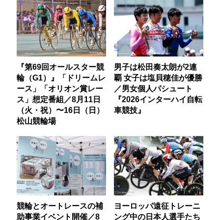
『第69回オールスター競
男子は松田奏太朗が2連
輪（G1）』「ドリームレ
覇 女子は塩貝穂佳が優勝
ース」「オリオン賞レー
／男女個人パシュート
ス」想定番組／8月11日
『2026インターハイ自転
（火・祝）〜16日（日）
車競技』
松山競輪場
競輪とオートレースの補
ヨーロッパ遠征トレーニ
助事業イベント開催／8
ング中の日本人選手たち