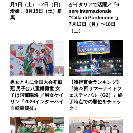
月1日（土）・2日（日）
がイタリアで活躍／『6
愛媛 、8月15日（土）群
sere internazionale
馬
"Città di Pordenone"』
7月13日（月）〜18日
（土）
男女ともに全国大会初戴
【獲得賞金ランキング】
冠 男子は八重幡勇世 女
『第22回サマーナイトフ
子は阿部陽海 ／男女ケイ
ェスティバル（G2）』終
リン『2026インターハイ
了時点での順位をチェッ
自転車競技』
ク！