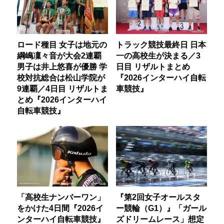
ロード種目 女子は地元の
トラック競技最終日 日本
綱嶋凜々音が大会2連覇
一の高校生が決まる／3
男子は井上悠喜が優勝 学
日目 リザルトまとめ
校対抗総合は松山学院が
『2026インターハイ自転
9連覇／4日目 リザルトま
車競技』
とめ『2026インターハイ
自転車競技』
「高校生ナンバーワン」
『第2回女子オールスタ
をかけた4日間『2026イ
ー競輪（G1）』「ガール
ンターハイ自転車競技』
ズドリームレース」想定