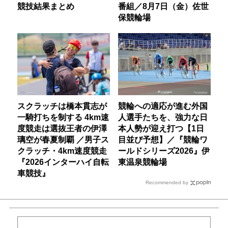
競技結果まとめ
番組／8月7日（金）佐世
保競輪場
スクラッチは橋本貫志が
競輪への適応が進む外国
一騎打ちを制する 4km速
人選手たちを、強力な日
度競走は選抜王者の伊澤
本人勢が迎え打つ【1日
璃空が春夏制覇 ／男子ス
目並び予想】／『競輪ワ
クラッチ・4km速度競走
ールドシリーズ2026』伊
『2026インターハイ自転
東温泉競輪場
車競技』
Recommended by