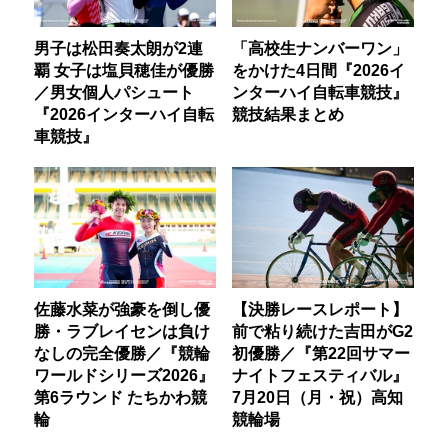
男子は松田奏太朗が2連
「高校生ナンバーワン」
覇 女子は塩貝穂佳が優勝
をかけた4日間『2026イ
／男女個人パシュート
ンターハイ自転車競技』
『2026インターハイ自転
競技結果まとめ
車競技』
佐藤水菜が強豪を倒し優
【決勝レースレポート】
勝・ラブレイセンは負け
前で粘り続けた吉田がG2
なしの完全優勝／『競輪
初優勝／『第22回サマー
ワールドシリーズ2026』
ナイトフェスティバル』
第6ラウンド たちかわ競
7月20日（月・祝）高知
輪
競輪場