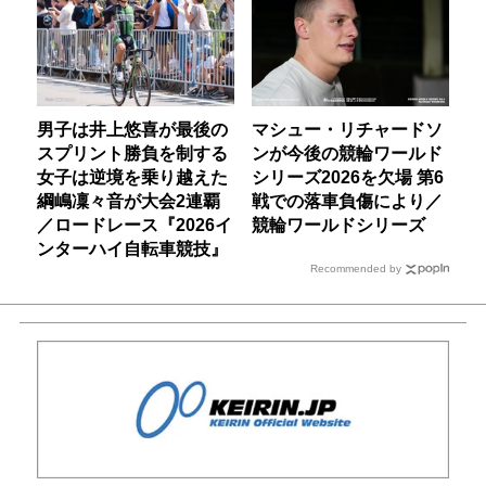
男子は井上悠喜が最後の
マシュー・リチャードソ
スプリント勝負を制する
ンが今後の競輪ワールド
女子は逆境を乗り越えた
シリーズ2026を欠場 第6
綱嶋凜々音が大会2連覇
戦での落車負傷により／
／ロードレース『2026イ
競輪ワールドシリーズ
ンターハイ自転車競技』
Recommended by