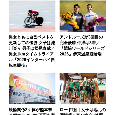
男女ともに自己ベストを
アンドルーズが3回目の
更新しての優勝 女子は池
完全優勝 仲澤は3着／
川楽々 男子は松尾泰成／
『競輪ワールドシリーズ
男女1kmタイムトライア
2026』伊東温泉競輪場
ル『2026インターハイ自
転車競技』
競輪関係3団体が熊本県
ロード種目 女子は地元の