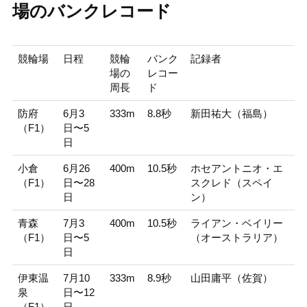
場のバンクレコード
競輪場
日程
競輪
バンク
記録者
場の
レコー
周長
ド
防府
6月3
333m
8.8秒
新田祐大（福島）
（F1）
日〜5
日
小倉
6月26
400m
10.5秒
ホセアントニオ・エ
（F1）
日〜28
スクレド（スペイ
日
ン）
青森
7月3
400m
10.5秒
ライアン・ベイリー
（F1）
日〜5
（オーストラリア）
日
伊東温
7月10
333m
8.9秒
山田庸平（佐賀）
泉
日〜12
（F1）
日