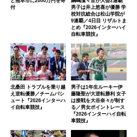
と熊本市に2000万円を寄
綱嶋凜々音が大会2連覇
付
男子は井上悠喜が優勝 学
校対抗総合は松山学院が
9連覇／4日目 リザルトま
とめ『2026インターハイ
自転車競技』
北桑田 トラブルを乗り越
男子は1年生ルーキー伊
え逆転優勝／チームパシ
藤隆聖が大逆転勝利 女子
ュート『2026インターハ
は接戦を大谷奈々が制す
イ自転車競技』
る／男女ポイントレース
『2026インターハイ自転
車競技』