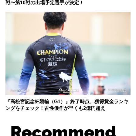
戦〜第10戦の出場予定選手が決定！
『高松宮記念杯競輪（G1）』終了時点、獲得賞金ランキ
ングをチェック！古性優作が早くも2億円超え
Recommend