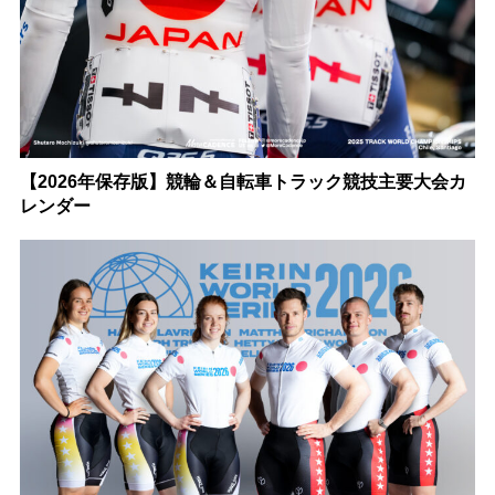
【2026年保存版】競輪＆自転車トラック競技主要大会カ
レンダー