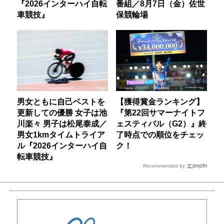
『2026インターハイ自転
番組／8月7日（金）佐世
車競技』
保競輪場
男女ともに自己ベストを
【獲得賞金ランキング】
更新しての優勝 女子は池
『第22回サマーナイトフ
川楽々 男子は松尾泰成／
ェスティバル（G2）』終
男女1kmタイムトライア
了時点での順位をチェッ
ル『2026インターハイ自
ク！
転車競技』
Recommended by