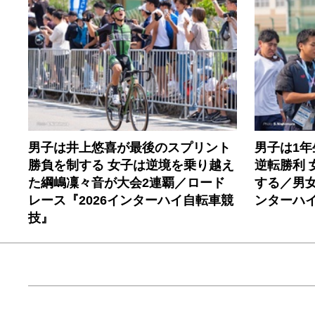
男子は井上悠喜が最後のスプリント
男子は1
勝負を制する 女子は逆境を乗り越え
逆転勝利
た綱嶋凜々音が大会2連覇／ロード
する／男女
レース『2026インターハイ自転車競
ンターハ
技』