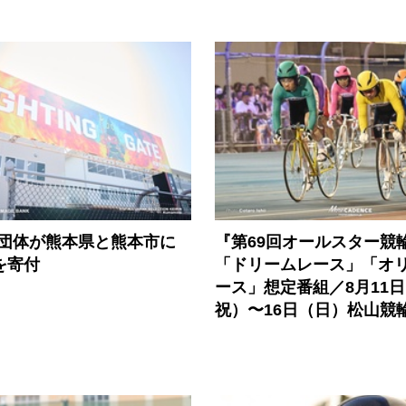
3団体が熊本県と熊本市に
『第69回オールスター競
円を寄付
「ドリームレース」「オ
ース」想定番組／8月11
祝）〜16日（日）松山競