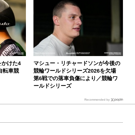
かけた4
マシュー・リチャードソンが今後の
自転車競
競輪ワールドシリーズ2026を欠場
第6戦での落車負傷により／競輪ワ
ールドシリーズ
Recommended by