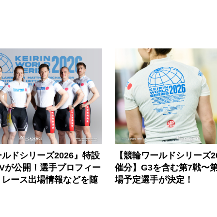
ルドシリーズ2026』特設
【競輪ワールドシリーズ202
PVが公開！選手プロフィー
催分】G3を含む第7戦〜第
、レース出場情報などを随
場予定選手が決定！