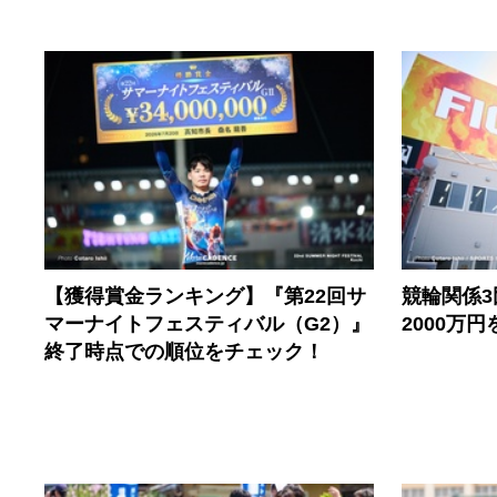
【獲得賞金ランキング】『第22回サ
競輪関係
マーナイトフェスティバル（G2）』
2000万
終了時点での順位をチェック！