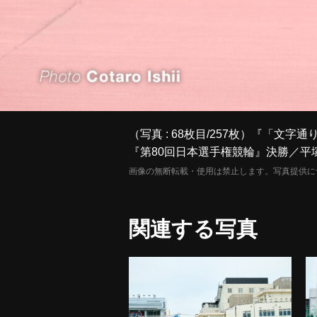
（写真 : 68枚目/257枚）『「
『第80回日本選手権競輪』決勝／平
画像の無断転載・使用は禁止します。写真提供に
関連する写真