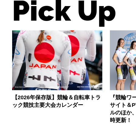
Pick Up
【2026年保存版】競輪＆自転車トラ
『競輪ワー
ック競技主要大会カレンダー
サイト＆
ルのほか
時更新！