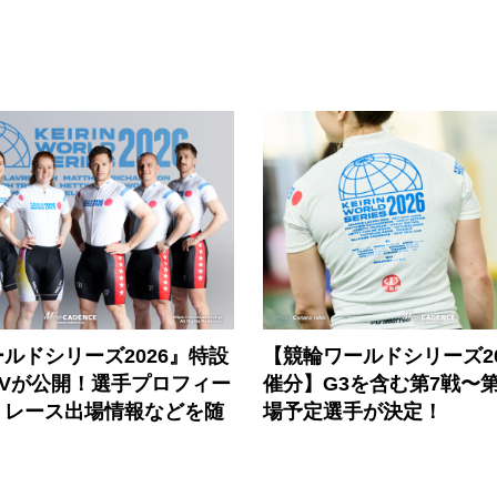
ルドシリーズ2026』特設
【競輪ワールドシリーズ202
PVが公開！選手プロフィー
催分】G3を含む第7戦〜第
、レース出場情報などを随
場予定選手が決定！