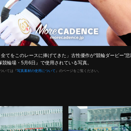
文字通り全てをこのレースに捧げてきた」古性優作が“競輪ダービー
塚競輪場・5月6日』で使用されている写真。
ついては『
写真素材の使用について
』のページをご覧ください。