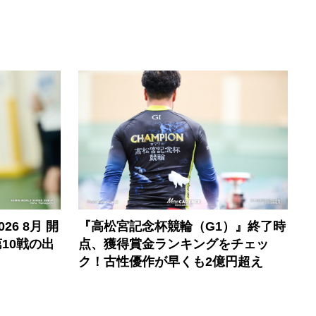
6 8月 開
『高松宮記念杯競輪（G1）』終了時
10戦の出
点、獲得賞金ランキングをチェッ
ク！古性優作が早くも2億円超え