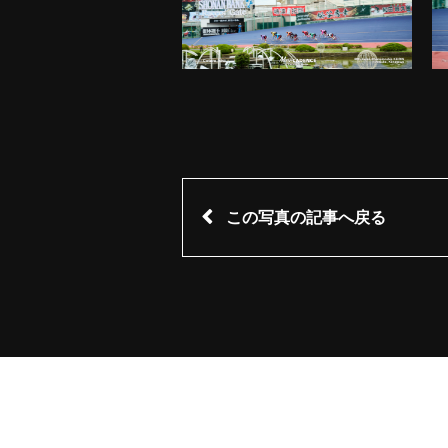
この写真の記事へ戻る