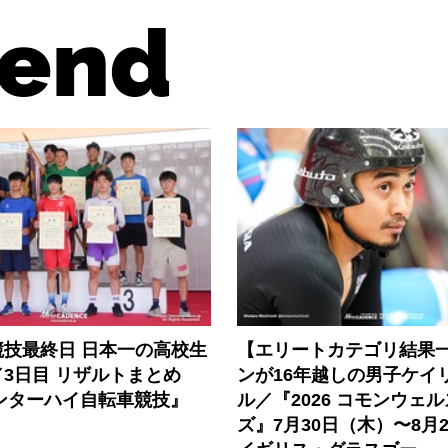
end
競技最終日 日本一の高校生
【エリートカテゴリ結果
3日目 リザルトまとめ
ンが16年越しの男子ケイ
インターハイ自転車競技』
ル／『2026 コモンウェ
ズ』7月30日（木）〜8月