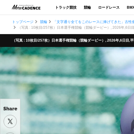
トラック競技
競輪
ロードレース
BM
トップページ
競輪
「文字通り全てをこのレースに捧げてきた」古性優
（写真 : 10枚目/257枚）日本選手権競輪（競輪ダービー）, 2026年,6日
（写真 : 10枚目/257枚）日本選手権競輪（競輪ダービー）, 2026年,6日目,
Share