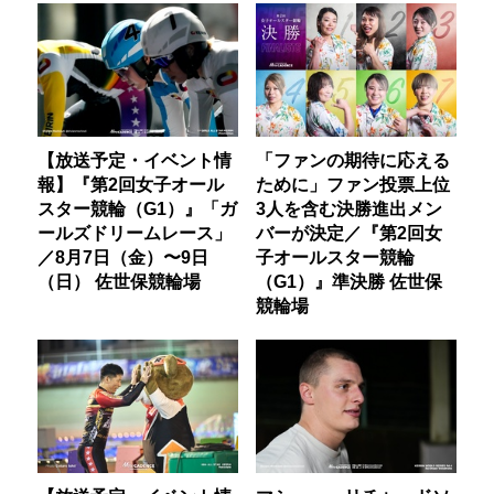
【放送予定・イベント情
「ファンの期待に応える
報】『第2回女子オール
ために」ファン投票上位
スター競輪（G1）』「ガ
3人を含む決勝進出メン
ールズドリームレース」
バーが決定／『第2回女
／8月7日（金）〜9日
子オールスター競輪
（日） 佐世保競輪場
（G1）』準決勝 佐世保
競輪場