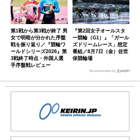
第1戦から第3戦が終了 男
『第2回女子オールスタ
女で明暗が分かれた序盤
ー競輪（G1）』「ガール
戦を振り返り／『競輪ワ
ズドリームレース」想定
ールドシリーズ2026』第
番組／8月7日（金）佐世
3戦終了時点・外国人選
保競輪場
手序盤戦レビュー
Recommended by