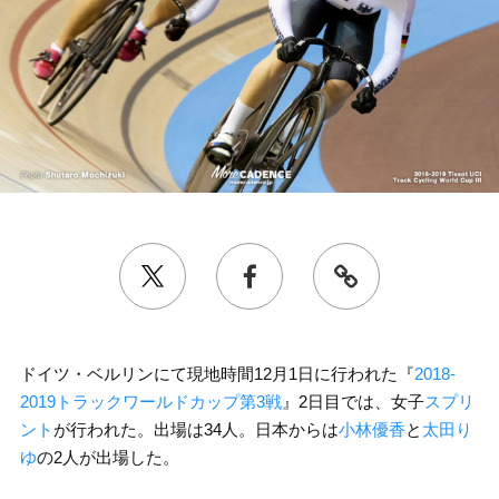
ドイツ・ベルリンにて現地時間12月1日に行われた『
2018-
2019トラックワールドカップ第3戦
』2日目では、女子
スプリ
ント
が行われた。出場は34人。日本からは
小林優香
と
太田り
ゆ
の2人が出場した。