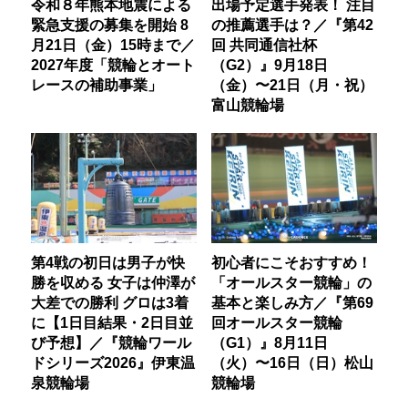
令和８年熊本地震による
出場予定選手発表！ 注目
緊急支援の募集を開始 8
の推薦選手は？／『第42
月21日（金）15時まで／
回 共同通信社杯
2027年度「競輪とオート
（G2）』9月18日
レースの補助事業」
（金）〜21日（月・祝）
富山競輪場
第4戦の初日は男子が快
初心者にこそおすすめ！
勝を収める 女子は仲澤が
「オールスター競輪」の
大差での勝利 グロは3着
基本と楽しみ方／『第69
に【1日目結果・2日目並
回オールスター競輪
び予想】／『競輪ワール
（G1）』8月11日
ドシリーズ2026』伊東温
（火）〜16日（日）松山
泉競輪場
競輪場