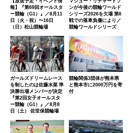
【放送予定・イベント情
マシュー・リチャードソ
報】『第69回オールスタ
ンが今後の競輪ワールド
ー競輪（G1）』／8月11
シリーズ2026を欠場 第6
日（火・祝）〜16日
戦での落車負傷により／
（日）松山競輪場
競輪ワールドシリーズ
ガールズドリームレース
競輪関係3団体が熊本県
を制したのは佐藤水菜 準
と熊本市に2000万円を寄
決勝出場メンバーが決定
付
『第2回女子オールスタ
ー競輪（G1）』／8月8
日（土） 佐世保競輪場