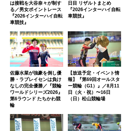
は接戦を大谷奈々が制す
日目 リザルトまとめ
る／男女ポイントレース
『2026インターハイ自転
『2026インターハイ自転
車競技』
車競技』
佐藤水菜が強豪を倒し優
【放送予定・イベント情
勝・ラブレイセンは負け
報】『第69回オールスタ
なしの完全優勝／『競輪
ー競輪（G1）』／8月11
ワールドシリーズ2026』
日（火・祝）〜16日
第6ラウンド たちかわ競
（日）松山競輪場
輪