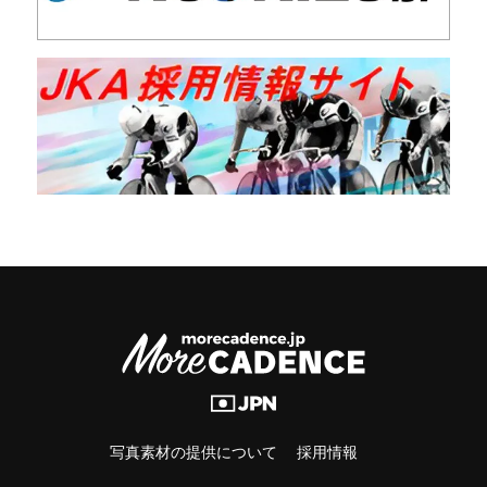
写真素材の提供について
採用情報