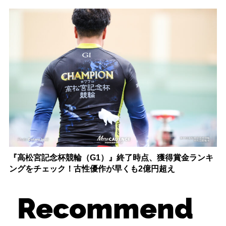
『高松宮記念杯競輪（G1）』終了時点、獲得賞金ランキ
ングをチェック！古性優作が早くも2億円超え
Recommend