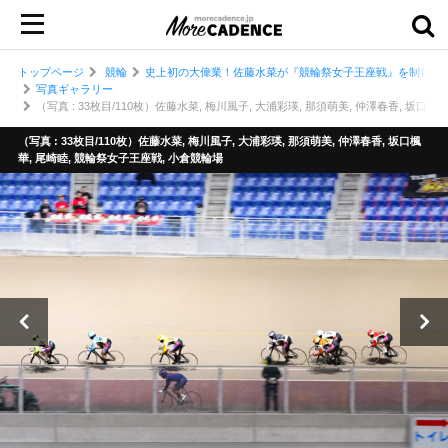
トップページ
競輪
史上初の大偉業！佐藤水菜が『競輪祭女子王座戦』を制し年
写真ギャラリー
（写真 : 33枚目/110枚）佐藤水菜, 梅川風子, 大浦彩瑛, 那須萌美, 仲澤春香, 坂口
（写真 : 33枚目/110枚）佐藤水菜, 梅川風子, 大浦彩瑛, 那須萌美, 仲澤春香, 坂口楓
華, 尾崎睦, 競輪祭女子王座戦, 小倉競輪場