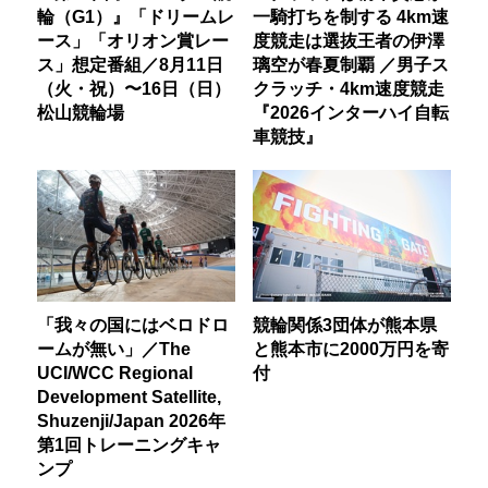
輪（G1）』「ドリームレ
一騎打ちを制する 4km速
ース」「オリオン賞レー
度競走は選抜王者の伊澤
ス」想定番組／8月11日
璃空が春夏制覇 ／男子ス
（火・祝）〜16日（日）
クラッチ・4km速度競走
松山競輪場
『2026インターハイ自転
車競技』
「我々の国にはベロドロ
競輪関係3団体が熊本県
ームが無い」／The
と熊本市に2000万円を寄
UCI/WCC Regional
付
Development Satellite,
Shuzenji/Japan 2026年
第1回トレーニングキャ
ンプ