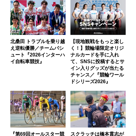
北桑田 トラブルを乗り越
【現地観戦をもっと楽し
え逆転優勝／チームパシ
く！】競輪場限定オリジ
ュート『2026インターハ
ナルカードを手に入れ
イ自転車競技』
て、SNSに投稿するとサ
イン入りグッズが当たる
チャンス／『競輪ワール
ドシリーズ2026』
『第69回オールスター競
スクラッチは橋本貫志が