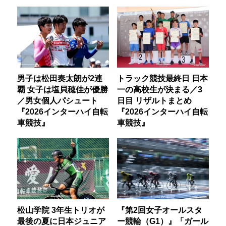
男子は松田奏太朗が2連
トラック競技最終日 日本
覇 女子は塩貝穂佳が優勝
一の高校生が決まる／3
／男女個人パシュート
日目 リザルトまとめ
『2026インターハイ自転
『2026インターハイ自転
車競技』
車競技』
松山学院 3年生トリオが
『第2回女子オールスタ
最後の夏に日本ジュニア
ー競輪（G1）』「ガール