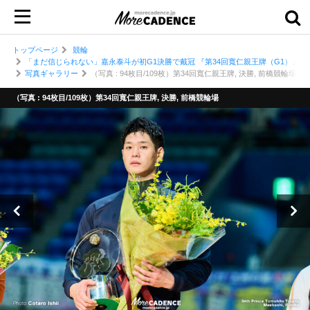
トップページ
競輪
「まだ信じられない」嘉永泰斗が初G1決勝で戴冠 『第34回寬仁親王牌（G1）』決勝
写真ギャラリー
（写真 : 94枚目/109枚）第34回寬仁親王牌, 決勝, 前橋競輪場
（写真 : 94枚目/109枚）第34回寬仁親王牌, 決勝, 前橋競輪場