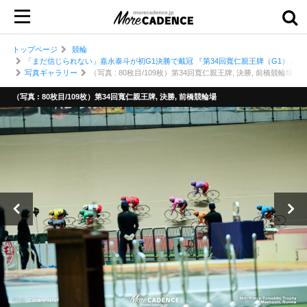
トップページ
競輪
「まだ信じられない」嘉永泰斗が初G1決勝で戴冠 『第34回寬仁親王牌（G1）』決勝
写真ギャラリー
（写真 : 80枚目/109枚）第34回寬仁親王牌, 決勝, 前橋競輪場
（写真 : 80枚目/109枚）第34回寬仁親王牌, 決勝, 前橋競輪場