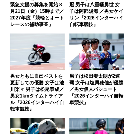
緊急支援の募集を開始 8
冠 男子は八重幡勇世 女
月21日（金）15時まで／
子は阿部陽海 ／男女ケイ
2027年度「競輪とオート
リン『2026インターハイ
レースの補助事業」
自転車競技』
男女ともに自己ベストを
男子は松田奏太朗が2連
更新しての優勝 女子は池
覇 女子は塩貝穂佳が優勝
川楽々 男子は松尾泰成／
／男女個人パシュート
男女1kmタイムトライア
『2026インターハイ自転
ル『2026インターハイ自
車競技』
転車競技』