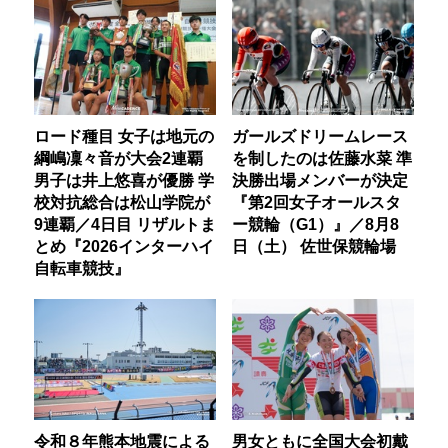
ロード種目 女子は地元の
ガールズドリームレース
綱嶋凜々音が大会2連覇
を制したのは佐藤水菜 準
男子は井上悠喜が優勝 学
決勝出場メンバーが決定
校対抗総合は松山学院が
『第2回女子オールスタ
9連覇／4日目 リザルトま
ー競輪（G1）』／8月8
とめ『2026インターハイ
日（土） 佐世保競輪場
自転車競技』
令和８年熊本地震による
男女ともに全国大会初戴