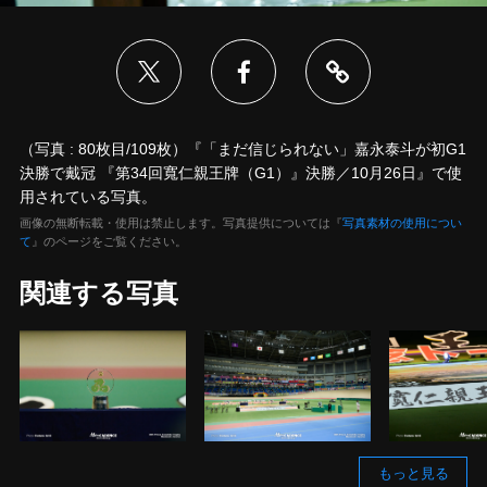
（写真 : 80枚目/109枚）『「まだ信じられない」嘉永泰斗が初G1
決勝で戴冠 『第34回寬仁親王牌（G1）』決勝／10月26日』で使
用されている写真。
画像の無断転載・使用は禁止します。写真提供については『
写真素材の使用につい
て
』のページをご覧ください。
関連する写真
もっと見る