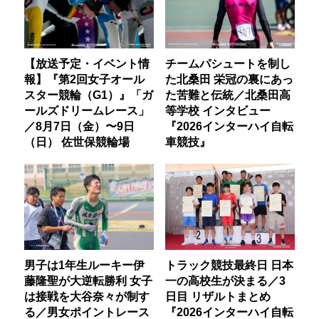
【放送予定・イベント情
チームパシュートを制し
報】『第2回女子オール
た北桑田 栄冠の裏にあっ
スター競輪（G1）』「ガ
た苦難と伝統／北桑田高
ールズドリームレース」
等学校 インタビュー
／8月7日（金）〜9日
『2026インターハイ自転
（日） 佐世保競輪場
車競技』
男子は1年生ルーキー伊
トラック競技最終日 日本
藤隆聖が大逆転勝利 女子
一の高校生が決まる／3
は接戦を大谷奈々が制す
日目 リザルトまとめ
る／男女ポイントレース
『2026インターハイ自転