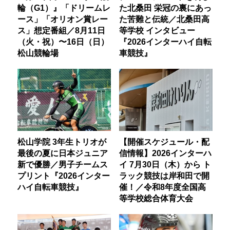
輪（G1）』「ドリームレ
た北桑田 栄冠の裏にあっ
ース」「オリオン賞レー
た苦難と伝統／北桑田高
ス」想定番組／8月11日
等学校 インタビュー
（火・祝）〜16日（日）
『2026インターハイ自転
松山競輪場
車競技』
松山学院 3年生トリオが
【開催スケジュール・配
最後の夏に日本ジュニア
信情報】2026インターハ
新で優勝／男子チームス
イ 7月30日（木）から ト
プリント『2026インター
ラック競技は岸和田で開
ハイ自転車競技』
催！／令和8年度全国高
等学校総合体育大会