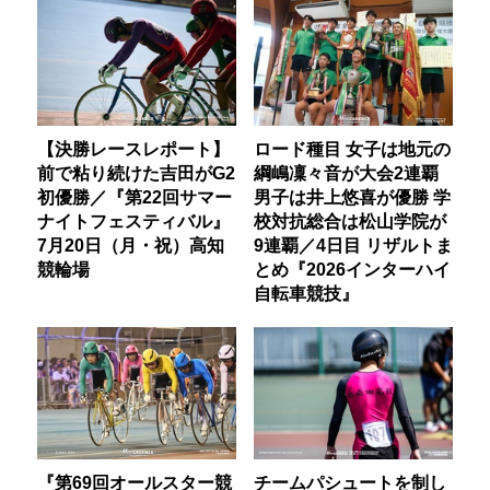
【決勝レースレポート】
ロード種目 女子は地元の
前で粘り続けた吉田がG2
綱嶋凜々音が大会2連覇
初優勝／『第22回サマー
男子は井上悠喜が優勝 学
ナイトフェスティバル』
校対抗総合は松山学院が
7月20日（月・祝）高知
9連覇／4日目 リザルトま
競輪場
とめ『2026インターハイ
自転車競技』
『第69回オールスター競
チームパシュートを制し