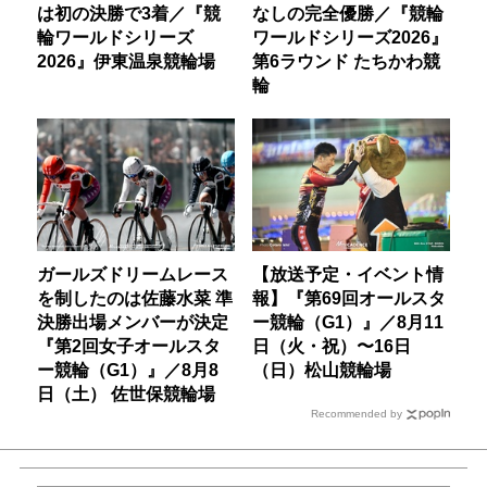
は初の決勝で3着／『競
なしの完全優勝／『競輪
輪ワールドシリーズ
ワールドシリーズ2026』
2026』伊東温泉競輪場
第6ラウンド たちかわ競
輪
ガールズドリームレース
【放送予定・イベント情
を制したのは佐藤水菜 準
報】『第69回オールスタ
決勝出場メンバーが決定
ー競輪（G1）』／8月11
『第2回女子オールスタ
日（火・祝）〜16日
ー競輪（G1）』／8月8
（日）松山競輪場
日（土） 佐世保競輪場
Recommended by