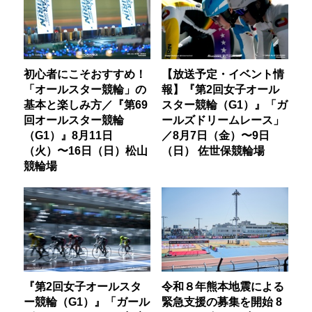
初心者にこそおすすめ！
【放送予定・イベント情
「オールスター競輪」の
報】『第2回女子オール
基本と楽しみ方／『第69
スター競輪（G1）』「ガ
回オールスター競輪
ールズドリームレース」
（G1）』8月11日
／8月7日（金）〜9日
（火）〜16日（日）松山
（日） 佐世保競輪場
競輪場
『第2回女子オールスタ
令和８年熊本地震による
ー競輪（G1）』「ガール
緊急支援の募集を開始 8