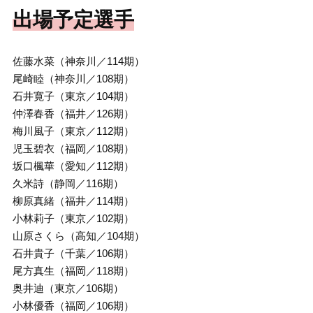
出場予定選手
佐藤水菜（神奈川／114期）
尾崎睦（神奈川／108期）
石井寛子（東京／104期）
仲澤春香（福井／126期）
梅川風子（東京／112期）
児玉碧衣（福岡／108期）
坂口楓華（愛知／112期）
久米詩（静岡／116期）
柳原真緒（福井／114期）
小林莉子（東京／102期）
山原さくら（高知／104期）
石井貴子（千葉／106期）
尾方真生（福岡／118期）
奥井迪（東京／106期）
小林優香（福岡／106期）