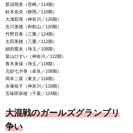
那須萌美（宮崎／114期）
鈴木奈央（静岡／110期）
大浦彩瑛（神奈川／126期）
吉川美穂（和歌山／120期）
竹野百香（三重／124期）
太田美穂（三重／112期）
細田愛未（埼玉／108期）
畠山ひすい（神奈川／122期）
青木美保（埼玉／118期）
元砂七夕美（奈良／108期）
岡本二菜（東京／118期）
永塚祐子（神奈川／118期）
五味田奈穂（千葉／124期）
大混戦のガールズグランプリ
争い