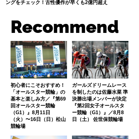
ングをチェック！古性優作が早くも2億円超え
Recommend
初心者にこそおすすめ！
ガールズドリームレース
「オールスター競輪」の
を制したのは佐藤水菜 準
基本と楽しみ方／『第69
決勝出場メンバーが決定
回オールスター競輪
『第2回女子オールスタ
（G1）』8月11日
ー競輪（G1）』／8月8
（火）〜16日（日）松山
日（土） 佐世保競輪場
競輪場