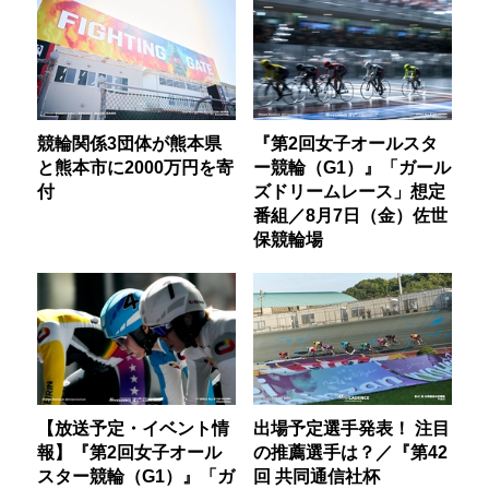
競輪関係3団体が熊本県
『第2回女子オールスタ
と熊本市に2000万円を寄
ー競輪（G1）』「ガール
付
ズドリームレース」想定
番組／8月7日（金）佐世
保競輪場
【放送予定・イベント情
出場予定選手発表！ 注目
報】『第2回女子オール
の推薦選手は？／『第42
スター競輪（G1）』「ガ
回 共同通信社杯