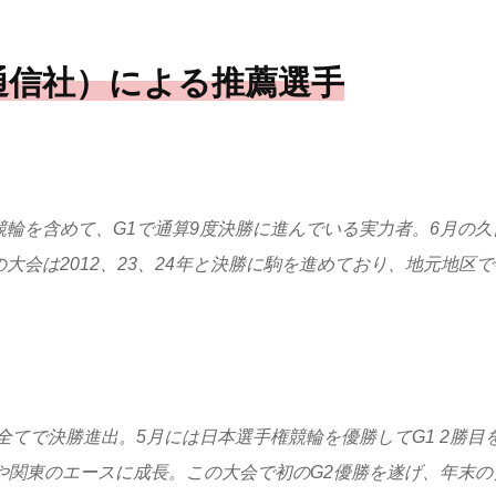
通信社）による推薦選手
輪を含めて、G1で通算9度決勝に進んでいる実力者。6月の久留
大会は2012、23、24年と決勝に駒を進めており、地元地区
全てで決勝進出。5月には日本選手権競輪を優勝してG1 2勝目
今や関東のエースに成長。この大会で初のG2優勝を遂げ、年末