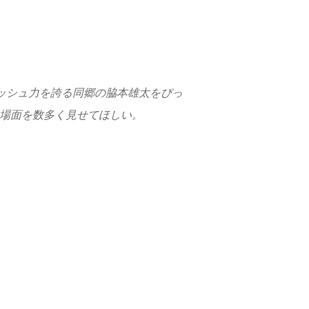
ダッシュ力を誇る同郷の脇本雄太をぴっ
る場面を数多く見せてほしい。