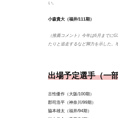
い。
小森貴大（福井/111期）
（推薦コメント）今年は6月までにG
たりと追走するなど脚力を示した。
出場予定選手（一
古性優作（大阪/100期）
郡司浩平（神奈川/99期）
脇本雄太（福井/94期）