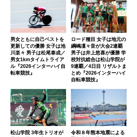
男女ともに自己ベストを
ロード種目 女子は地元の
更新しての優勝 女子は池
綱嶋凜々音が大会2連覇
川楽々 男子は松尾泰成／
男子は井上悠喜が優勝 学
男女1kmタイムトライア
校対抗総合は松山学院が
ル『2026インターハイ自
9連覇／4日目 リザルトま
転車競技』
とめ『2026インターハイ
自転車競技』
松山学院 3年生トリオが
令和８年熊本地震による