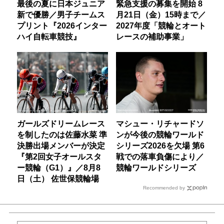
最後の夏に日本ジュニア
緊急支援の募集を開始 8
新で優勝／男子チームス
月21日（金）15時まで／
プリント『2026インター
2027年度「競輪とオート
ハイ自転車競技』
レースの補助事業」
ガールズドリームレース
マシュー・リチャードソ
を制したのは佐藤水菜 準
ンが今後の競輪ワールド
決勝出場メンバーが決定
シリーズ2026を欠場 第6
『第2回女子オールスタ
戦での落車負傷により／
ー競輪（G1）』／8月8
競輪ワールドシリーズ
日（土） 佐世保競輪場
Recommended by