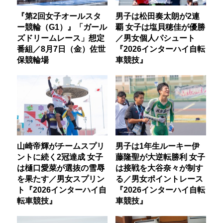
『第2回女子オールスタ
男子は松田奏太朗が2連
ー競輪（G1）』「ガール
覇 女子は塩貝穂佳が優勝
ズドリームレース」想定
／男女個人パシュート
番組／8月7日（金）佐世
『2026インターハイ自転
保競輪場
車競技』
山崎帝輝がチームスプリ
男子は1年生ルーキー伊
ントに続く2冠達成 女子
藤隆聖が大逆転勝利 女子
は樋口愛菜が選抜の雪辱
は接戦を大谷奈々が制す
を果たす／男女スプリン
る／男女ポイントレース
ト『2026インターハイ自
『2026インターハイ自転
転車競技』
車競技』