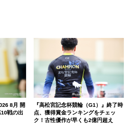
6 8月 開
『高松宮記念杯競輪（G1）』終了時
10戦の出
点、獲得賞金ランキングをチェッ
ク！古性優作が早くも2億円超え