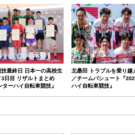
競技最終日 日本一の高校生
北桑田 トラブルを乗り越
3日目 リザルトまとめ
／チームパシュート『202
インターハイ自転車競技』
ハイ自転車競技』