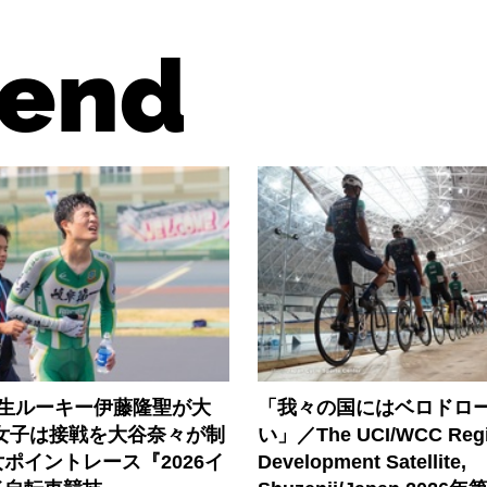
end
年生ルーキー伊藤隆聖が大
「我々の国にはベロドロ
 女子は接戦を大谷奈々が制
い」／The UCI/WCC Regi
ポイントレース『2026イ
Development Satellite,