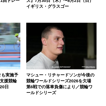
6年第1回トレー
ズ』7月30日（木）〜8月2日（日）
イギリス・グラスゴー
タも実施予
マシュー・リチャードソンが今後の
C支援競輪
競輪ワールドシリーズ2026を欠場
20日
第6戦での落車負傷により／競輪ワ
ールドシリーズ