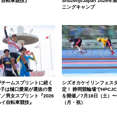
イ自転車競技』
Shuzenji/Japan 202
ニングキャンプ
がチームスプリントに続く
シズオカケイリンフェス
女子は樋口愛菜が選抜の雪
定！ 静岡競輪場でHPCJ
／男女スプリント『2026
を開催／7月18日（土）〜
ハイ自転車競技』
（月・祝）