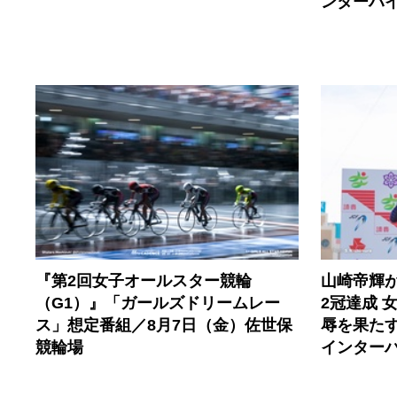
ンターハ
『第2回女子オールスター競輪
山崎帝輝
（G1）』「ガールズドリームレー
2冠達成 
ス」想定番組／8月7日（金）佐世保
辱を果たす
競輪場
インター