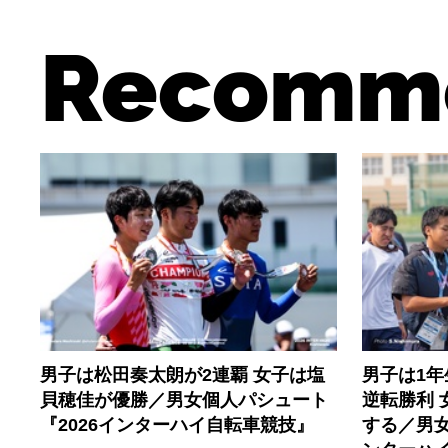
Recomm
男子は松田奏太朗が2連覇 女子は塩
男子は1
貝穂佳が優勝／男女個人パシュート
逆転勝利
『2026インターハイ自転車競技』
する／男女