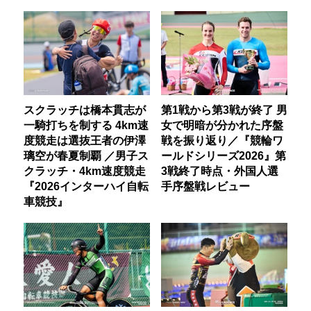
スクラッチは橋本貫志が
第1戦から第3戦が終了 男
一騎打ちを制する 4km速
女で明暗が分かれた序盤
度競走は選抜王者の伊澤
戦を振り返り／『競輪ワ
璃空が春夏制覇 ／男子ス
ールドシリーズ2026』第
クラッチ・4km速度競走
3戦終了時点・外国人選
『2026インターハイ自転
手序盤戦レビュー
車競技』