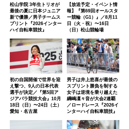
松山学院 3年生トリオが
【放送予定・イベント情
最後の夏に日本ジュニア
報】『第69回オールスタ
新で優勝／男子チームス
ー競輪（G1）』／8月11
プリント『2026インター
日（火・祝）〜16日
ハイ自転車競技』
（日）松山競輪場
初の自国開催で世界を迎
男子は井上悠喜が最後の
え撃つ、9人の日本代表
スプリント勝負を制する
選手が決定／『第5回ア
女子は逆境を乗り越えた
ジアパラ競技大会』10月
綱嶋凜々音が大会2連覇
18日（日）〜24日（土）
／ロードレース『2026イ
愛知・名古屋
ンターハイ自転車競技』