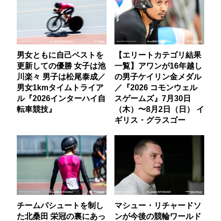
男女ともに自己ベストを
【エリートカテゴリ結果
更新しての優勝 女子は池
一覧】アワンが16年越し
川楽々 男子は松尾泰成／
の男子ケイリン金メダル
男女1kmタイムトライア
／『2026 コモンウェル
ル『2026インターハイ自
スゲームズ』7月30日
転車競技』
（木）〜8月2日（日） イ
ギリス・グラスゴー
チームパシュートを制し
マシュー・リチャードソ
た北桑田 栄冠の裏にあっ
ンが今後の競輪ワールド