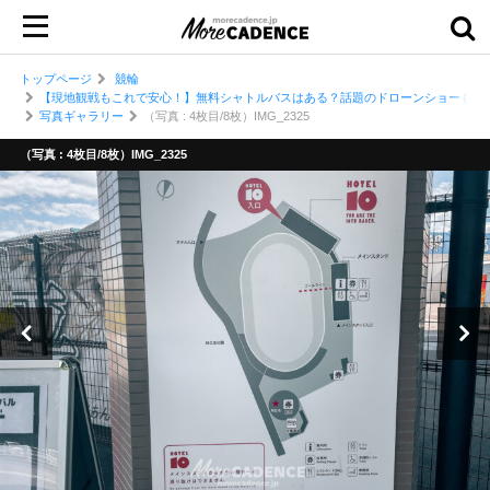
トップページ
競輪
【現地観戦もこれで安心！】無料シャトルバスはある？話題のドローンショーも開催
写真ギャラリー
（写真 : 4枚目/8枚）IMG_2325
（写真 : 4枚目/8枚）IMG_2325