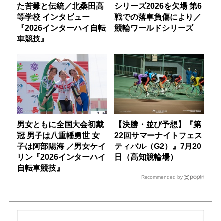
た苦難と伝統／北桑田高
シリーズ2026を欠場 第6
等学校 インタビュー
戦での落車負傷により／
『2026インターハイ自転
競輪ワールドシリーズ
車競技』
男女ともに全国大会初戴
【決勝・並び予想】『第
冠 男子は八重幡勇世 女
22回サマーナイトフェス
子は阿部陽海 ／男女ケイ
ティバル（G2）』7月20
リン『2026インターハイ
日（高知競輪場）
自転車競技』
Recommended by