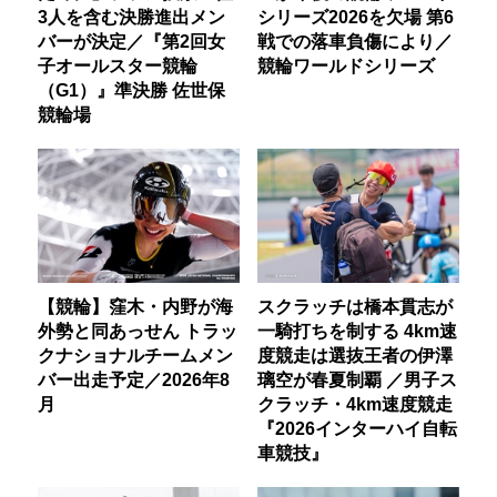
3人を含む決勝進出メン
シリーズ2026を欠場 第6
バーが決定／『第2回女
戦での落車負傷により／
子オールスター競輪
競輪ワールドシリーズ
（G1）』準決勝 佐世保
競輪場
【競輪】窪木・内野が海
スクラッチは橋本貫志が
外勢と同あっせん トラッ
一騎打ちを制する 4km速
クナショナルチームメン
度競走は選抜王者の伊澤
バー出走予定／2026年8
璃空が春夏制覇 ／男子ス
月
クラッチ・4km速度競走
『2026インターハイ自転
車競技』