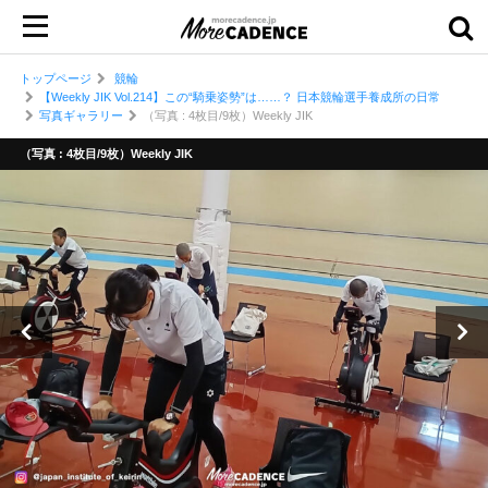
トップページ
競輪
【Weekly JIK Vol.214】この“騎乗姿勢”は……？ 日本競輪選手養成所の日常
写真ギャラリー
（写真 : 4枚目/9枚）Weekly JIK
（写真 : 4枚目/9枚）Weekly JIK