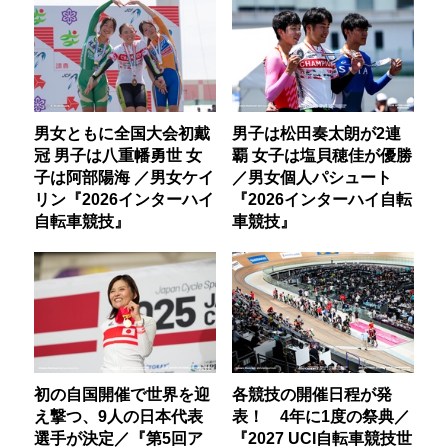
男女ともに全国大会初戴
男子は松田奏太朗が2連
冠 男子は八重幡勇世 女
覇 女子は塩貝穂佳が優勝
子は阿部陽海 ／男女ケイ
／男女個人パシュート
リン『2026インターハイ
『2026インターハイ自転
自転車競技』
車競技』
初の自国開催で世界を迎
各競技の開催日程が発
え撃つ、9人の日本代表
表！ 4年に1度の祭典／
選手が決定／『第5回ア
『2027 UCI自転車競技世