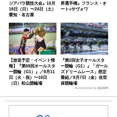
ジアパラ競技大会』10月
界選手権』フランス・オ
18日（日）〜24日（土）
ート=サヴォワ
愛知・名古屋
【放送予定・イベント情
『第2回女子オールスタ
報】『第69回オールスタ
ー競輪（G1）』「ガール
ー競輪（G1）』／8月11
ズドリームレース」想定
日（火・祝）〜16日
番組／8月7日（金）佐世
（日）松山競輪場
保競輪場
Recommended by