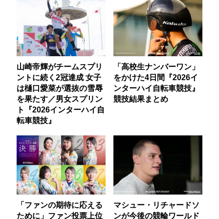
山崎帝輝がチームスプリ
「高校生ナンバーワン」
ントに続く2冠達成 女子
をかけた4日間『2026イ
は樋口愛菜が選抜の雪辱
ンターハイ自転車競技』
を果たす／男女スプリン
競技結果まとめ
ト『2026インターハイ自
転車競技』
「ファンの期待に応える
マシュー・リチャードソ
ために」ファン投票上位
ンが今後の競輪ワールド