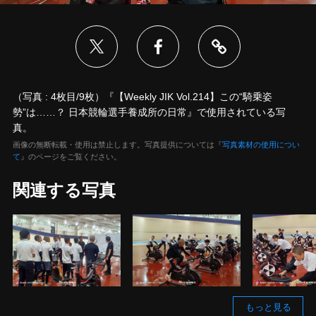
（写真 : 4枚目/9枚）『【Weekly JIK Vol.214】この“騎乗姿
勢”は……？ 日本競輪選手養成所の日常』で使用されている写
真。
画像の無断転載・使用は禁止します。写真提供については『
写真素材の使用につい
て
』のページをご覧ください。
関連する写真
もっと見る