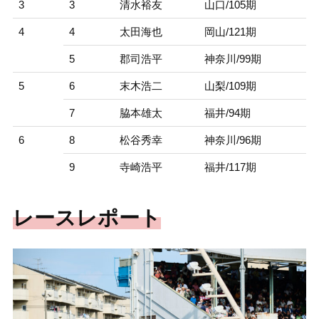
3
3
清水裕友
山口/105期
4
4
太田海也
岡山/121期
5
郡司浩平
神奈川/99期
5
6
末木浩二
山梨/109期
7
脇本雄太
福井/94期
6
8
松谷秀幸
神奈川/96期
9
寺崎浩平
福井/117期
レースレポート