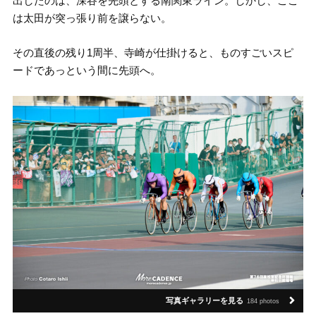
出したのは、深谷を先頭とする南関東ライン。しかし、ここ
は太田が突っ張り前を譲らない。
その直後の残り1周半、寺崎が仕掛けると、ものすごいスピ
ードであっという間に先頭へ。
写真ギャラリーを見る
184 photos