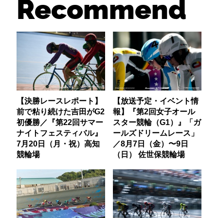
Recommend
【決勝レースレポート】
【放送予定・イベント情
前で粘り続けた吉田がG2
報】『第2回女子オール
初優勝／『第22回サマー
スター競輪（G1）』「ガ
ナイトフェスティバル』
ールズドリームレース」
7月20日（月・祝）高知
／8月7日（金）〜9日
競輪場
（日） 佐世保競輪場