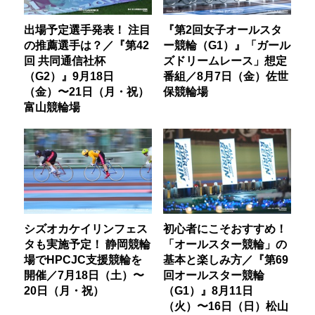
出場予定選手発表！ 注目
『第2回女子オールスタ
の推薦選手は？／『第42
ー競輪（G1）』「ガール
回 共同通信社杯
ズドリームレース」想定
（G2）』9月18日
番組／8月7日（金）佐世
（金）〜21日（月・祝）
保競輪場
富山競輪場
シズオカケイリンフェス
初心者にこそおすすめ！
タも実施予定！ 静岡競輪
「オールスター競輪」の
場でHPCJC支援競輪を
基本と楽しみ方／『第69
開催／7月18日（土）〜
回オールスター競輪
20日（月・祝）
（G1）』8月11日
（火）〜16日（日）松山