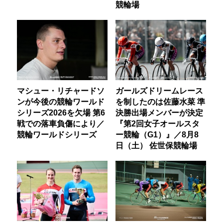
競輪場
マシュー・リチャードソ
ガールズドリームレース
ンが今後の競輪ワールド
を制したのは佐藤水菜 準
シリーズ2026を欠場 第6
決勝出場メンバーが決定
戦での落車負傷により／
『第2回女子オールスタ
競輪ワールドシリーズ
ー競輪（G1）』／8月8
日（土） 佐世保競輪場