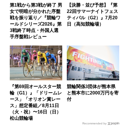
第1戦から第3戦が終了 男
【決勝・並び予想】『第
女で明暗が分かれた序盤
22回サマーナイトフェス
戦を振り返り／『競輪ワ
ティバル（G2）』7月20
ールドシリーズ2026』第
日（高知競輪場）
3戦終了時点・外国人選
手序盤戦レビュー
『第69回オールスター競
競輪関係3団体が熊本県
輪（G1）』「ドリームレ
と熊本市に2000万円を寄
ース」「オリオン賞レー
付
ス」想定番組／8月11日
（火・祝）〜16日（日）
松山競輪場
Recommended by