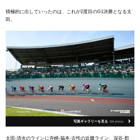
積極的に出していったのは、これが2度目のG1決勝となる太
田。
写真ギャラリーを見る
184 photos
太田-清水のラインに寺崎-脇本-古性の近畿ライン、深谷-郡