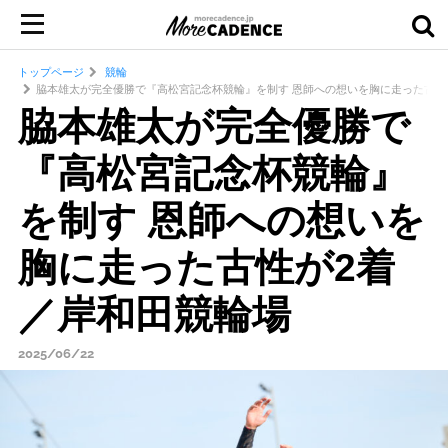
トップページ
競輪
脇本雄太が完全優勝で『高松宮記念杯競輪』を制す 恩師への想いを胸に走った古性
脇本雄太が完全優勝で
『高松宮記念杯競輪』
を制す 恩師への想いを
胸に走った古性が2着
／岸和田競輪場
2025/06/22