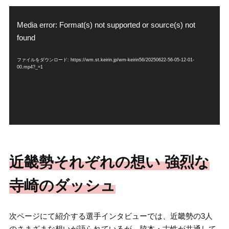
動
画
Media error: Format(s) not supported or source(s) not
プ
found
レ
ー
ファイルをダウンロード: https://wm.st.keirin.jp/wm-keirin56/20250622-56-05-12-01-
ヤ
00.mp4?_=1
ー
近畿勢それぞれの想い 強烈な
寺崎のダッシュ
次ページにて紹介する選手インタビューでは、近畿勢の3人
のさまざまな想いが語られているが、脇本・古性が共通して