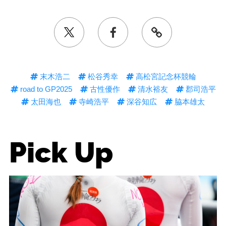
末木浩二
松谷秀幸
高松宮記念杯競輪
road to GP2025
古性優作
清水裕友
郡司浩平
太田海也
寺崎浩平
深谷知広
脇本雄太
Pick Up