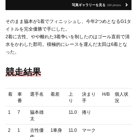
写真ギャラリーを見る
184 photos
そのまま脇本が1着でフィニッシュし、今年2つめとなるG1タ
イトルを完全優勝で手にした。
2着に古性、やや離れた3着争いを制したのはゴール直前で清
水をかわした郡司。積極的にレースを運んだ太田は6着とな
った。
競走結果
着
車
選手名
着差
上
決まり
H/B
個人状
番
り
手
況
1
7
脇本雄
11.0
捲り
太
2
1
古性優
1車身
11.0
マーク
作