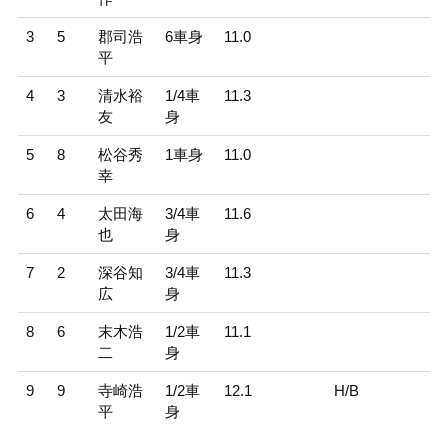
3
5
郡司浩
6車身
11.0
平
4
3
清水裕
1/4車
11.3
友
身
5
8
松谷秀
1車身
11.0
幸
6
4
太田海
3/4車
11.6
也
身
7
2
深谷知
3/4車
11.3
広
身
8
6
末木浩
1/2車
11.1
二
身
9
9
寺崎浩
1/2車
12.1
H/B
平
身