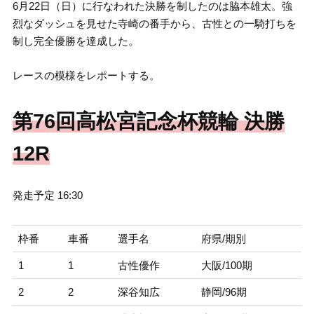
6月22日（日）に行なわれた決勝を制したのは脇本雄太。強
烈なダッシュを見せた寺崎の番手から、古性との一騎打ちを
制し完全優勝を達成した。
レースの模様をレポートする。
第76回高松宮記念杯競輪 決勝
12R
発走予定 16:30
枠番
車番
選手名
府県/期別
1
1
古性優作
大阪/100期
2
2
深谷知広
静岡/96期