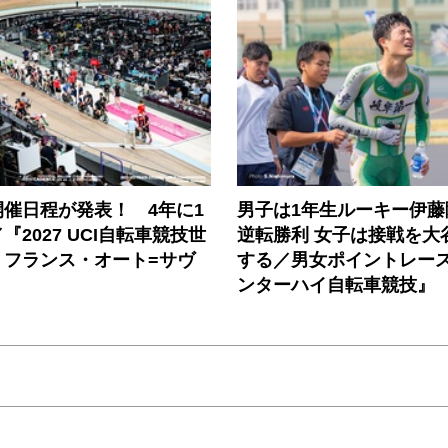
催日程が発表！ 4年に1
男子は1年生ルーキー伊藤
『2027 UCI自転車競技世
逆転勝利 女子は接戦を大
』フランス・オート=サヴ
する／男女ポイントレース『
ンターハイ自転車競技』