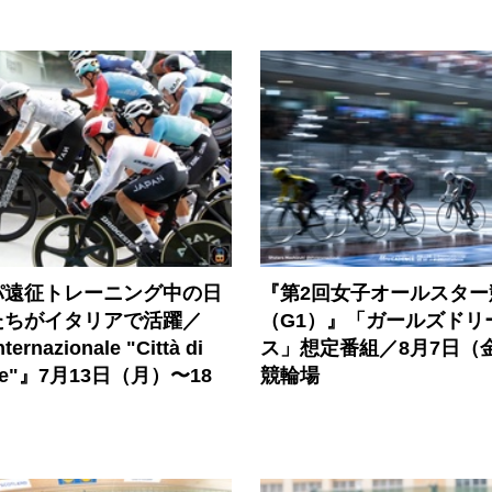
パ遠征トレーニング中の日
『第2回女子オールスター
たちがイタリアで活躍／
（G1）』「ガールズドリ
ternazionale "Città di
ス」想定番組／8月7日（
one"』7月13日（月）〜18
競輪場