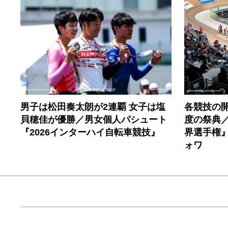
男子は松田奏太朗が2連覇 女子は塩
各競技の開
貝穂佳が優勝／男女個人パシュート
度の祭典／
『2026インターハイ自転車競技』
界選手権
ォワ