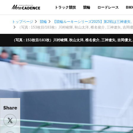
トラック競技
競輪
ロードレース
BM
トップページ
競輪
【競輪ルーキーシリーズ2025】第2戦は三神遼
（写真 : 153枚目/183枚）川村峻輝, 秋山太洋, 椎名俊介, 三神遼矢, 吉岡
（写真 : 153枚目/183枚）川村峻輝, 秋山太洋, 椎名俊介, 三神遼矢, 吉岡優太
Share