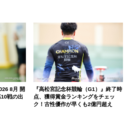
6 8月 開
『高松宮記念杯競輪（G1）』終了時
10戦の出
点、獲得賞金ランキングをチェッ
ク！古性優作が早くも2億円超え