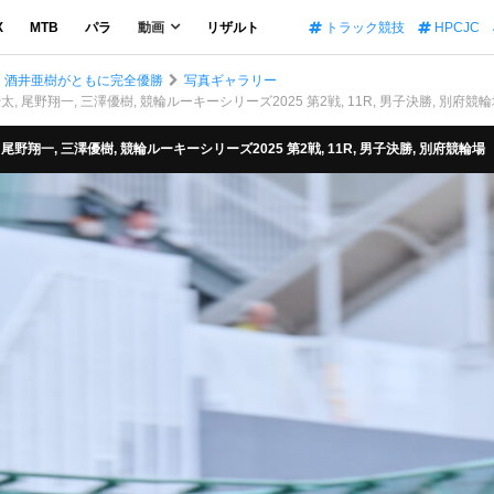
X
MTB
パラ
動画
リザルト
トラック競技
HPCJC
矢、酒井亜樹がともに完全優勝
写真ギャラリー
優太, 尾野翔一, 三澤優樹, 競輪ルーキーシリーズ2025 第2戦, 11R, 男子決勝, 別府競
, 尾野翔一, 三澤優樹, 競輪ルーキーシリーズ2025 第2戦, 11R, 男子決勝, 別府競輪場