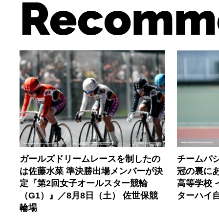
Recomm
ガールズドリームレースを制したの
チームパ
は佐藤水菜 準決勝出場メンバーが決
冠の裏に
定『第2回女子オールスター競輪
高等学校 
（G1）』／8月8日（土） 佐世保競
ターハイ
輪場