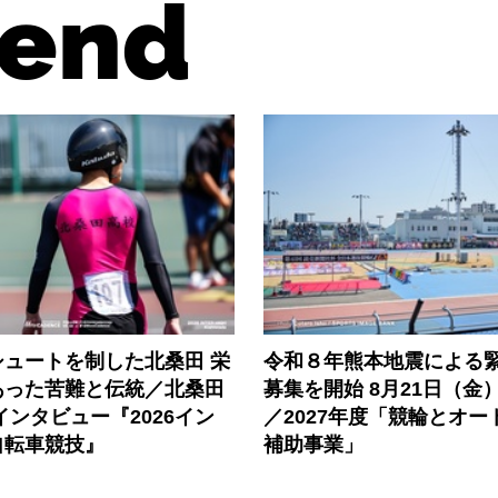
end
シュートを制した北桑田 栄
令和８年熊本地震による
あった苦難と伝統／北桑田
募集を開始 8月21日（金
インタビュー『2026イン
／2027年度「競輪とオー
自転車競技』
補助事業」