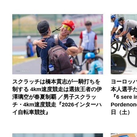
スクラッチは橋本貫志が一騎打ちを
ヨーロッ
制する 4km速度競走は選抜王者の伊
本人選手
澤璃空が春夏制覇 ／男子スクラッ
『6 sere in
チ・4km速度競走『2026インターハ
Porden
イ自転車競技』
日（土）