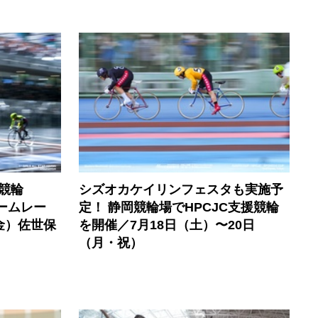
競輪
シズオカケイリンフェスタも実施予
ームレー
定！ 静岡競輪場でHPCJC支援競輪
金）佐世保
を開催／7月18日（土）〜20日
（月・祝）