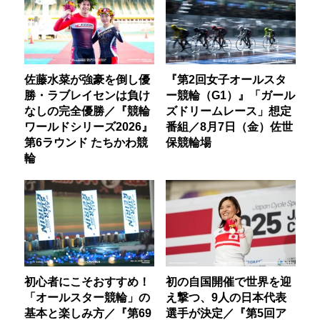
佐藤水菜が強豪を倒し優
『第2回女子オールスタ
勝・ラブレイセンは負け
ー競輪（G1）』「ガール
なしの完全優勝／『競輪
ズドリームレース」想定
ワールドシリーズ2026』
番組／8月7日（金）佐世
第6ラウンド たちかわ競
保競輪場
輪
初心者にこそおすすめ！
初の自国開催で世界を迎
「オールスター競輪」の
え撃つ、9人の日本代表
基本と楽しみ方／『第69
選手が決定／『第5回ア