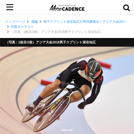
トップページ
競輪
男子スプリント深谷知広が準決勝進出／アジア大会2018
写真ギャラリー
（写真 : 1枚目/2枚）アジア大会2018男子スプリント深谷知広
（写真 : 1枚目/2枚）アジア大会2018男子スプリント深谷知広