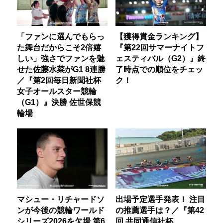
「ファンに選んでもらっ
【獲得賞金ランキング】
た舞台だからこそ2倍嬉
『第22回サマーナイトフ
しい」強さでファンを魅
ェスティバル（G2）』終
せた佐藤水菜がG1 8連勝
了時点での順位をチェッ
／『第2回毎日新聞社杯
ク！
女子オールスター競輪
（G1）』決勝 佐世保競
輪場
マシュー・リチャードソ
出場予定選手発表！ 注目
ンが今後の競輪ワールド
の推薦選手は？／『第42
シリーズ2026を欠場 第6
回 共同通信社杯