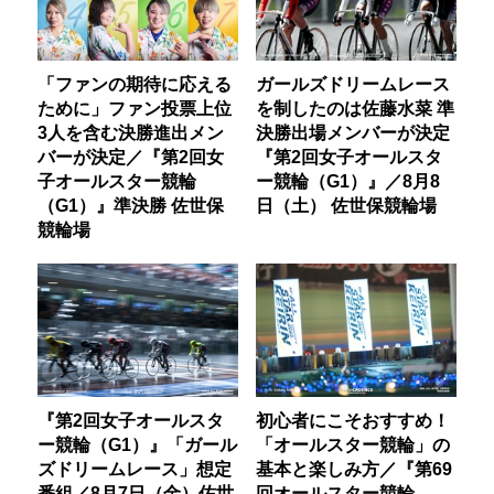
「ファンの期待に応える
ガールズドリームレース
ために」ファン投票上位
を制したのは佐藤水菜 準
3人を含む決勝進出メン
決勝出場メンバーが決定
バーが決定／『第2回女
『第2回女子オールスタ
子オールスター競輪
ー競輪（G1）』／8月8
（G1）』準決勝 佐世保
日（土） 佐世保競輪場
競輪場
『第2回女子オールスタ
初心者にこそおすすめ！
ー競輪（G1）』「ガール
「オールスター競輪」の
ズドリームレース」想定
基本と楽しみ方／『第69
番組／8月7日（金）佐世
回オールスター競輪