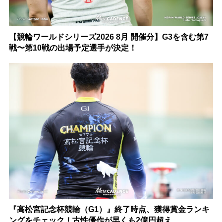
【競輪ワールドシリーズ2026 8月 開催分】G3を含む第7
戦〜第10戦の出場予定選手が決定！
『高松宮記念杯競輪（G1）』終了時点、獲得賞金ランキ
ングをチェック！古性優作が早くも2億円超え