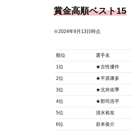
賞金高順ベスト15
※2024年9月13日時点
順位
選手名
1位
★古性優作
2位
★平原康多
3位
★北井佑季
4位
★郡司浩平
5位
清水裕友
6位
岩本俊介