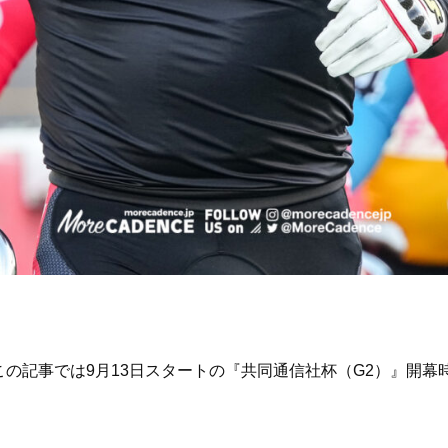
の記事では9月13日スタートの『共同通信社杯（G2）』開幕