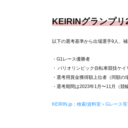
KEIRINグランプリ
以下の選考基準から出場選手9人、補
・G1レース優勝者
・ パリオリンピック自転車競技ケイ
・選考用賞金獲得額上位者（同額の場
・選考期間は2023年1月〜11月（
KEIRIN.jp：検索/資料室＞Gレー