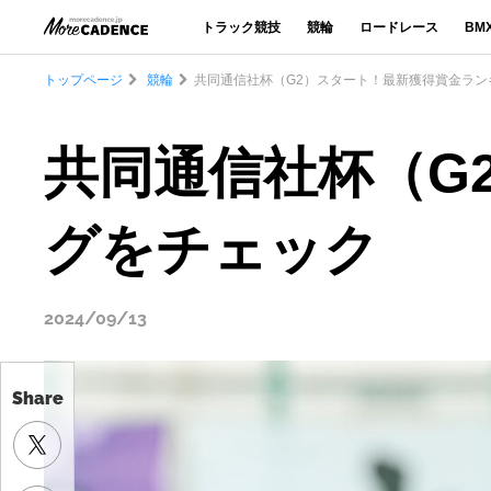
トラック競技
競輪
ロードレース
BM
トップページ
競輪
共同通信社杯（G2）スタート！最新獲得賞金ラン
共同通信社杯（G
グをチェック
2024/09/13
Share