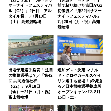
マーナイトフェスティバ
前で粘り続けた吉田がG2
ル（G2）』2日目「アル
初優勝／『第22回サマー
タイル賞」／7月18日
ナイトフェスティバル』
（土） 高知競輪場
7月20日（月・祝）高知
競輪場
出場予定選手発表！ 注目
追加ゲスト決定 マチル
の推薦選手は？／『第42
ド・グロやガールズケイ
回 共同通信社杯
リン選手も登場！ 締切迫
（G2）』9月18日
る／日本競輪選手養成所
（金）〜21日（月・祝）
オープンキャンパス 8月
富山競輪場
15日（土）