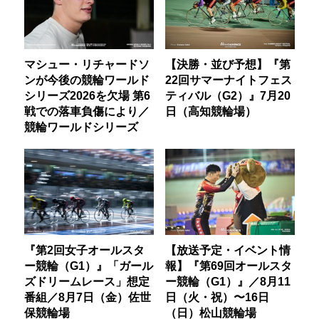
マシュー・リチャードソ
【決勝・並び予想】『第
ンが今後の競輪ワールド
22回サマーナイトフェス
シリーズ2026を欠場 第6
ティバル（G2）』7月20
戦での落車負傷により／
日（高知競輪場）
競輪ワールドシリーズ
『第2回女子オールスタ
【放送予定・イベント情
ー競輪（G1）』「ガール
報】『第69回オールスタ
ズドリームレース」想定
ー競輪（G1）』／8月11
番組／8月7日（金）佐世
日（火・祝）〜16日
保競輪場
（日）松山競輪場