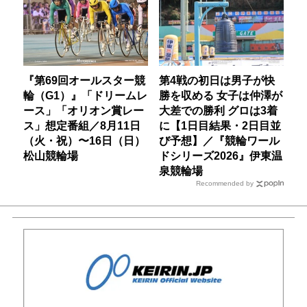
『第69回オールスター競
第4戦の初日は男子が快
輪（G1）』「ドリームレ
勝を収める 女子は仲澤が
ース」「オリオン賞レー
大差での勝利 グロは3着
ス」想定番組／8月11日
に【1日目結果・2日目並
（火・祝）〜16日（日）
び予想】／『競輪ワール
松山競輪場
ドシリーズ2026』伊東温
泉競輪場
Recommended by