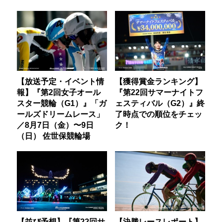
【放送予定・イベント情
【獲得賞金ランキング】
報】『第2回女子オール
『第22回サマーナイトフ
スター競輪（G1）』「ガ
ェスティバル（G2）』終
ールズドリームレース」
了時点での順位をチェッ
／8月7日（金）〜9日
ク！
（日） 佐世保競輪場
【並び予想】『第22回サ
【決勝レースレポート】