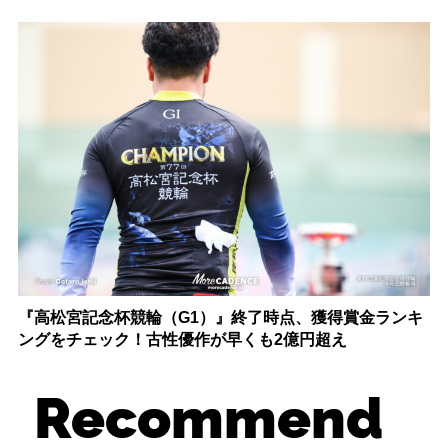
『高松宮記念杯競輪（G1）』終了時点、獲得賞金ランキ
ングをチェック！古性優作が早くも2億円超え
Recommend