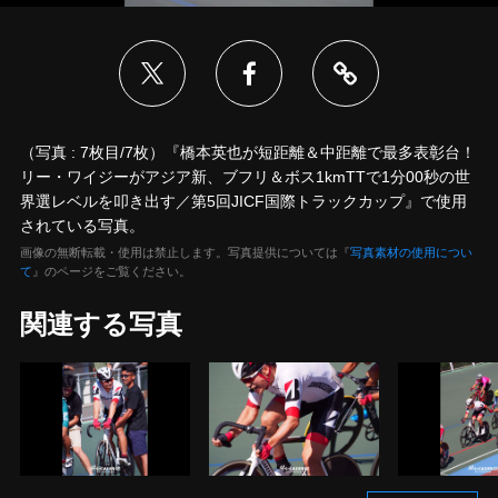
（写真 : 7枚目/7枚）『橋本英也が短距離＆中距離で最多表彰台！
リー・ワイジーがアジア新、ブフリ＆ボス1kmTTで1分00秒の世
界選レベルを叩き出す／第5回JICF国際トラックカップ』で使用
されている写真。
画像の無断転載・使用は禁止します。写真提供については『
写真素材の使用につい
て
』のページをご覧ください。
関連する写真