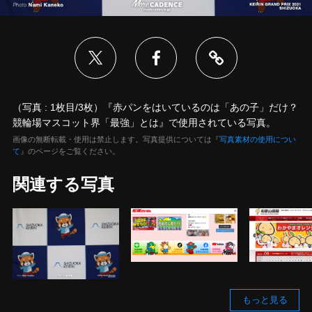
（写真 : 1枚目/3枚）『赤パンをはいているのは「あの子」だけ？
競輪場マスコット界「最強」とは』で使用されている写真。
画像の無断転載・使用は禁止します。写真提供については『
写真素材の使用につい
て
』のページをご覧ください。
関連する写真
もっと見る