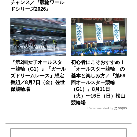
チャンス／『競輪ワール
ドシリーズ2026』
『第2回女子オールスタ
初心者にこそおすすめ！
ー競輪（G1）』「ガール
「オールスター競輪」の
ズドリームレース」想定
基本と楽しみ方／『第69
番組／8月7日（金）佐世
回オールスター競輪
保競輪場
（G1）』8月11日
（火）〜16日（日）松山
競輪場
Recommended by