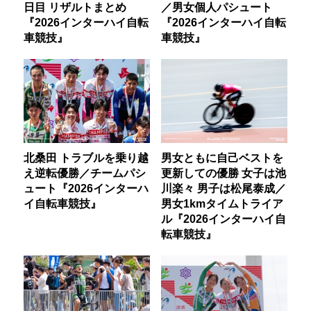
日目 リザルトまとめ
／男女個人パシュート
『2026インターハイ自転
『2026インターハイ自転
車競技』
車競技』
北桑田 トラブルを乗り越
男女ともに自己ベストを
え逆転優勝／チームパシ
更新しての優勝 女子は池
ュート『2026インターハ
川楽々 男子は松尾泰成／
イ自転車競技』
男女1kmタイムトライア
ル『2026インターハイ自
転車競技』