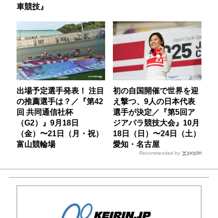
車競技』
出場予定選手発表！ 注目
初の自国開催で世界を迎
の推薦選手は？／『第42
え撃つ、9人の日本代表
回 共同通信社杯
選手が決定／『第5回ア
（G2）』9月18日
ジアパラ競技大会』10月
（金）〜21日（月・祝）
18日（日）〜24日（土）
富山競輪場
愛知・名古屋
Recommended by