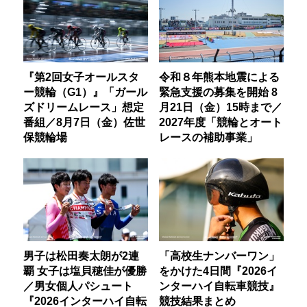
『第2回女子オールスタ
令和８年熊本地震による
ー競輪（G1）』「ガール
緊急支援の募集を開始 8
ズドリームレース」想定
月21日（金）15時まで／
番組／8月7日（金）佐世
2027年度「競輪とオート
保競輪場
レースの補助事業」
男子は松田奏太朗が2連
「高校生ナンバーワン」
覇 女子は塩貝穂佳が優勝
をかけた4日間『2026イ
／男女個人パシュート
ンターハイ自転車競技』
『2026インターハイ自転
競技結果まとめ