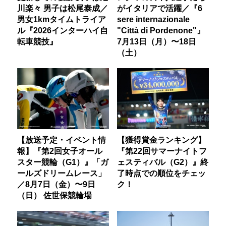
川楽々 男子は松尾泰成／
がイタリアで活躍／『6
男女1kmタイムトライア
sere internazionale
ル『2026インターハイ自
"Città di Pordenone"』
転車競技』
7月13日（月）〜18日
（土）
【放送予定・イベント情
【獲得賞金ランキング】
報】『第2回女子オール
『第22回サマーナイトフ
スター競輪（G1）』「ガ
ェスティバル（G2）』終
ールズドリームレース」
了時点での順位をチェッ
／8月7日（金）〜9日
ク！
（日） 佐世保競輪場