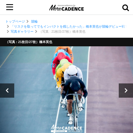
トップページ
競輪
「リスクを取ってでもインパクトを残したかった」橋本英也が競輪デビュー戦で完
写真ギャラリー
（写真 : 21枚目/27枚）橋本英也
（写真 : 21枚目/27枚）橋本英也