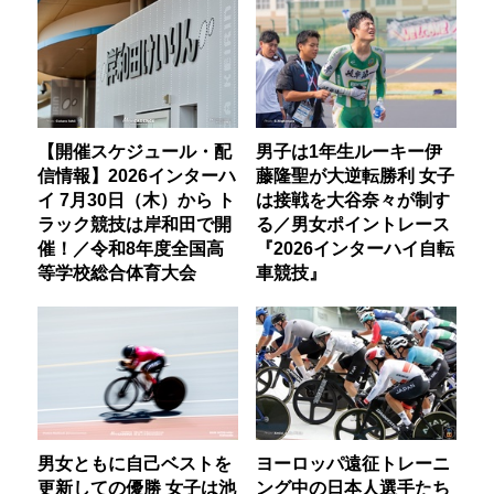
【開催スケジュール・配
男子は1年生ルーキー伊
信情報】2026インターハ
藤隆聖が大逆転勝利 女子
イ 7月30日（木）から ト
は接戦を大谷奈々が制す
ラック競技は岸和田で開
る／男女ポイントレース
催！／令和8年度全国高
『2026インターハイ自転
等学校総合体育大会
車競技』
男女ともに自己ベストを
ヨーロッパ遠征トレーニ
更新しての優勝 女子は池
ング中の日本人選手たち