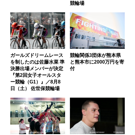
競輪場
ガールズドリームレース
競輪関係3団体が熊本県
を制したのは佐藤水菜 準
と熊本市に2000万円を寄
決勝出場メンバーが決定
付
『第2回女子オールスタ
ー競輪（G1）』／8月8
日（土） 佐世保競輪場