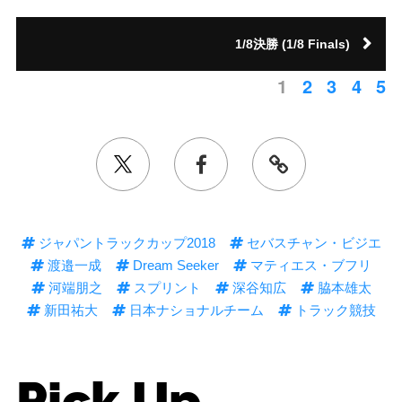
1/8決勝 (1/8 Finals)
1
2
3
4
5
ジャパントラックカップ2018
セバスチャン・ビジエ
渡邉一成
Dream Seeker
マティエス・ブフリ
河端朋之
スプリント
深谷知広
脇本雄太
新田祐大
日本ナショナルチーム
トラック競技
Pick Up