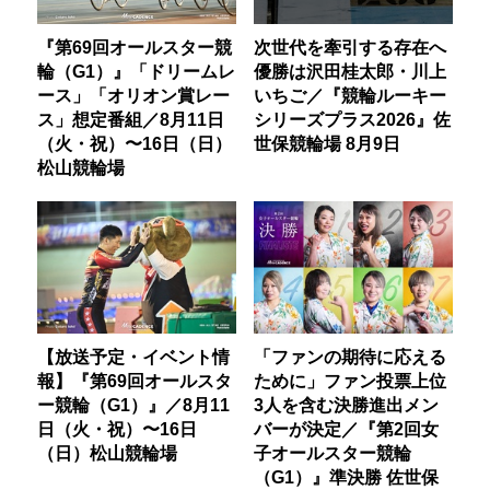
『第69回オールスター競
次世代を牽引する存在へ
輪（G1）』「ドリームレ
優勝は沢田桂太郎・川上
ース」「オリオン賞レー
いちご／『競輪ルーキー
ス」想定番組／8月11日
シリーズプラス2026』佐
（火・祝）〜16日（日）
世保競輪場 8月9日
松山競輪場
【放送予定・イベント情
「ファンの期待に応える
報】『第69回オールスタ
ために」ファン投票上位
ー競輪（G1）』／8月11
3人を含む決勝進出メン
日（火・祝）〜16日
バーが決定／『第2回女
（日）松山競輪場
子オールスター競輪
（G1）』準決勝 佐世保