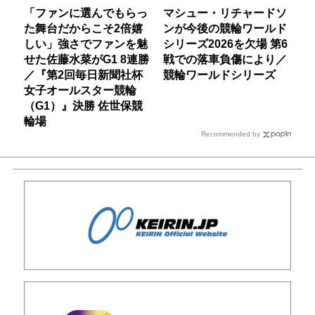
「ファンに選んでもらっ
マシュー・リチャードソ
た舞台だからこそ2倍嬉
ンが今後の競輪ワールド
しい」強さでファンを魅
シリーズ2026を欠場 第6
せた佐藤水菜がG1 8連勝
戦での落車負傷により／
／『第2回毎日新聞社杯
競輪ワールドシリーズ
女子オールスター競輪
（G1）』決勝 佐世保競
輪場
Recommended by