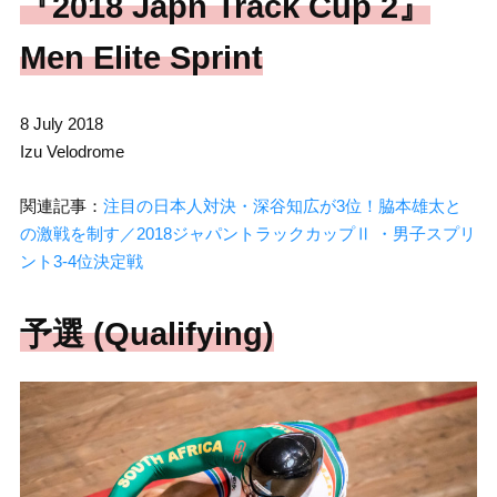
『2018 Japn Track Cup 2』
Men Elite Sprint
8 July 2018
Izu Velodrome
関連記事：
注目の日本人対決・深谷知広が3位！脇本雄太と
の激戦を制す／2018ジャパントラックカップⅡ ・男子スプリ
ント3-4位決定戦
予選 (Qualifying)