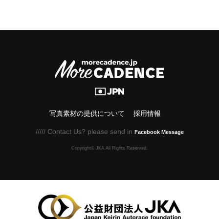
写真素材の提供について
採用情報
///// Contact Us? please send in
Facebook Message
Copyright© JKA.All Rights Reserved.