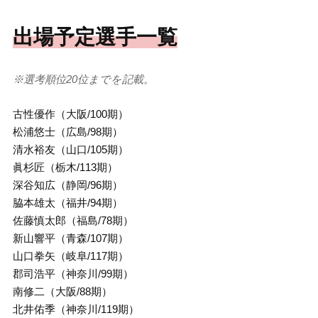
出場予定選手一覧
※選考順位20位までを記載。
古性優作（大阪/100期）
松浦悠士（広島/98期）
清水裕友（山口/105期）
眞杉匠（栃木/113期）
深谷知広（静岡/96期）
脇本雄太（福井/94期）
佐藤慎太郎（福島/78期）
新山響平（青森/107期）
山口拳矢（岐阜/117期）
郡司浩平（神奈川/99期）
南修二（大阪/88期）
北井佑季（神奈川/119期）