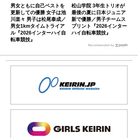
男女ともに自己ベストを
松山学院 3年生トリオが
更新しての優勝 女子は池
最後の夏に日本ジュニア
川楽々 男子は松尾泰成／
新で優勝／男子チームス
男女1kmタイムトライア
プリント『2026インター
ル『2026インターハイ自
ハイ自転車競技』
転車競技』
Recommended by