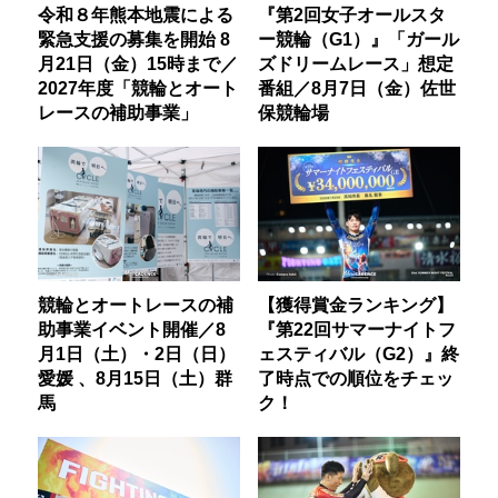
令和８年熊本地震による
『第2回女子オールスタ
緊急支援の募集を開始 8
ー競輪（G1）』「ガール
月21日（金）15時まで／
ズドリームレース」想定
2027年度「競輪とオート
番組／8月7日（金）佐世
レースの補助事業」
保競輪場
競輪とオートレースの補
【獲得賞金ランキング】
助事業イベント開催／8
『第22回サマーナイトフ
月1日（土）・2日（日）
ェスティバル（G2）』終
愛媛 、8月15日（土）群
了時点での順位をチェッ
馬
ク！