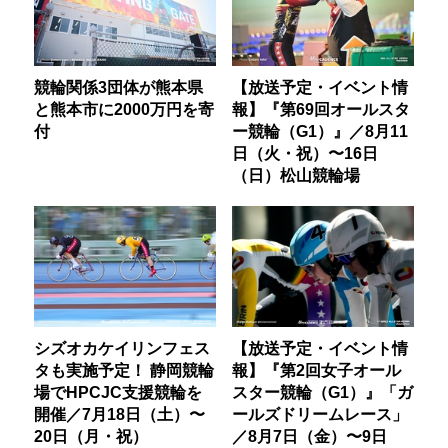
競輪関係3団体が熊本県
【放送予定・イベント情
と熊本市に2000万円を寄
報】『第69回オールスタ
付
ー競輪（G1）』／8月11
日（火・祝）〜16日
（日）松山競輪場
シズオカケイリンフェス
【放送予定・イベント情
タも実施予定！ 静岡競輪
報】『第2回女子オール
場でHPCJC支援競輪を
スター競輪（G1）』「ガ
開催／7月18日（土）〜
ールズドリームレース」
20日（月・祝）
／8月7日（金）〜9日