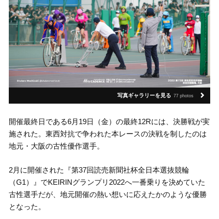
写真ギャラリーを見る
77 photos
開催最終日である6月19日（金）の最終12Rには、決勝戦が実
施された。東西対抗で争われた本レースの決戦を制したのは
地元・大阪の古性優作選手。
2月に開催された『第37回読売新聞社杯全日本選抜競輪
（G1）』でKEIRINグランプリ2022へ一番乗りを決めていた
古性選手だが、地元開催の熱い想いに応えたかのような優勝
となった。