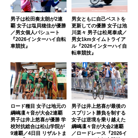
男子は松田奏太朗が2連
男女ともに自己ベストを
覇 女子は塩貝穂佳が優勝
更新しての優勝 女子は池
／男女個人パシュート
川楽々 男子は松尾泰成／
『2026インターハイ自転
男女1kmタイムトライア
車競技』
ル『2026インターハイ自
転車競技』
ロード種目 女子は地元の
男子は井上悠喜が最後の
綱嶋凜々音が大会2連覇
スプリント勝負を制する
男子は井上悠喜が優勝 学
女子は逆境を乗り越えた
校対抗総合は松山学院が
綱嶋凜々音が大会2連覇
9連覇／4日目 リザルトま
／ロードレース『2026イ