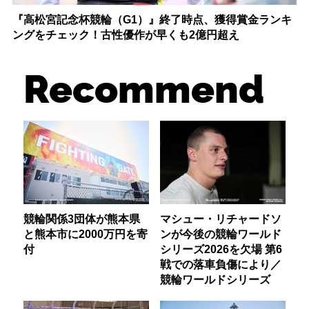
『高松宮記念杯競輪（G1）』終了時点、獲得賞金ランキ
ングをチェック！古性優作が早くも2億円超え
Recommend
競輪関係3団体が熊本県
マシュー・リチャードソ
と熊本市に2000万円を寄
ンが今後の競輪ワールド
付
シリーズ2026を欠場 第6
戦での落車負傷により／
競輪ワールドシリーズ