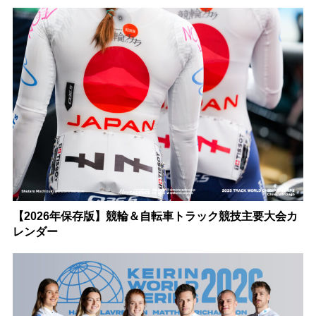
【2026年保存版】競輪＆自転車トラック競技主要大会カ
レンダー