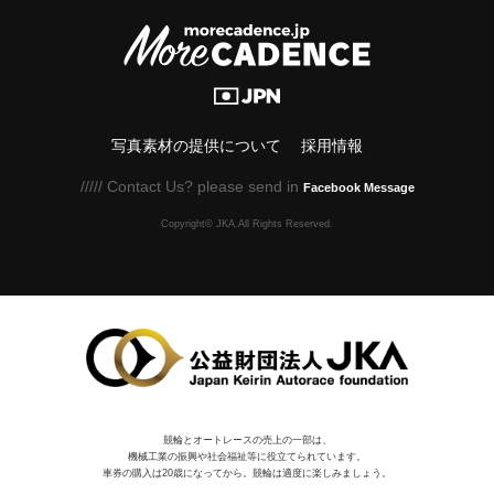
写真素材の提供について
採用情報
///// Contact Us? please send in
Facebook Message
Copyright© JKA.All Rights Reserved.
競輪とオートレースの売上の一部は、
機械⼯業の振興や社会福祉等に役⽴てられています。
車券の購入は20歳になってから。競輪は適度に楽しみましょう。