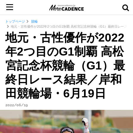
トップページ
競輪
地元・古性優作が2022年2つ目のG1制覇 高松宮記念杯競輪（G1）最終日レース結
地元・古性優作が2022
年2つ目のG1制覇 高松
宮記念杯競輪（G1）最
終日レース結果／岸和
田競輪場・6月19日
2022/06/19