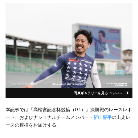
写真ギャラリーを見る
77 photos
本記事では『高松宮記念杯競輪（G1）』決勝戦のレースレポ
ート、およびナショナルチームメンバー・
新山響平
の出走レ
ースの模様をお届けする。