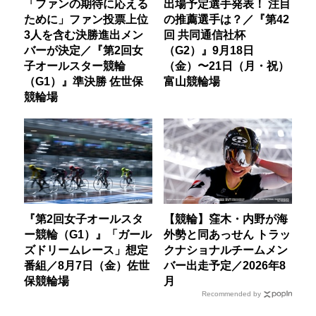
「ファンの期待に応える
出場予定選手発表！ 注目
ために」ファン投票上位
の推薦選手は？／『第42
3人を含む決勝進出メン
回 共同通信社杯
バーが決定／『第2回女
（G2）』9月18日
子オールスター競輪
（金）〜21日（月・祝）
（G1）』準決勝 佐世保
富山競輪場
競輪場
『第2回女子オールスタ
【競輪】窪木・内野が海
ー競輪（G1）』「ガール
外勢と同あっせん トラッ
ズドリームレース」想定
クナショナルチームメン
番組／8月7日（金）佐世
バー出走予定／2026年8
保競輪場
月
Recommended by