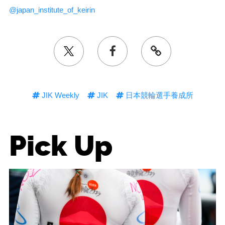
@japan_institute_of_keirin
JIK Weekly
JIK
日本競輪選手養成所
Pick Up