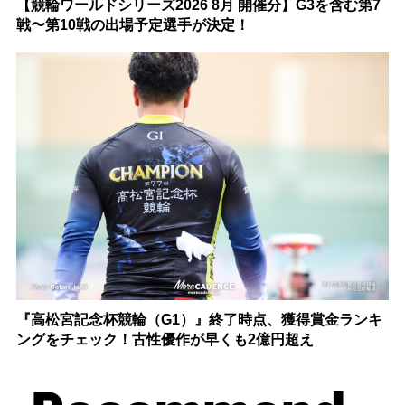
【競輪ワールドシリーズ2026 8月 開催分】G3を含む第7
戦〜第10戦の出場予定選手が決定！
『高松宮記念杯競輪（G1）』終了時点、獲得賞金ランキ
ングをチェック！古性優作が早くも2億円超え