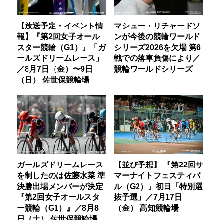
【放送予定・イベント情
マシュー・リチャードソ
報】『第2回女子オール
ンが今後の競輪ワールド
スター競輪（G1）』「ガ
シリーズ2026を欠場 第6
ールズドリームレース」
戦での落車負傷により／
／8月7日（金）〜9日
競輪ワールドシリーズ
（日） 佐世保競輪場
ガールズドリームレース
【並び予想】 『第22回サ
を制したのは佐藤水菜 準
マーナイトフェスティバ
決勝出場メンバーが決定
ル（G2）』初日「特別選
『第2回女子オールスタ
抜予選」／7月17日
ー競輪（G1）』／8月8
（金） 高知競輪場
日（土） 佐世保競輪場