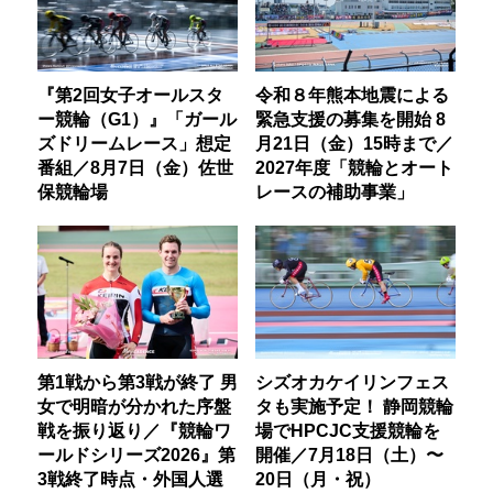
『第2回女子オールスタ
令和８年熊本地震による
ー競輪（G1）』「ガール
緊急支援の募集を開始 8
ズドリームレース」想定
月21日（金）15時まで／
番組／8月7日（金）佐世
2027年度「競輪とオート
保競輪場
レースの補助事業」
第1戦から第3戦が終了 男
シズオカケイリンフェス
女で明暗が分かれた序盤
タも実施予定！ 静岡競輪
戦を振り返り／『競輪ワ
場でHPCJC支援競輪を
ールドシリーズ2026』第
開催／7月18日（土）〜
3戦終了時点・外国人選
20日（月・祝）