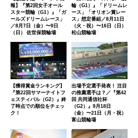
報】『第2回女子オール
輪（G1）』「ドリームレ
スター競輪（G1）』「ガ
ース」「オリオン賞レー
ールズドリームレース」
ス」想定番組／8月11日
／8月7日（金）〜9日
（火・祝）〜16日（日）
（日） 佐世保競輪場
松山競輪場
【獲得賞金ランキング】
出場予定選手発表！ 注目
『第22回サマーナイトフ
の推薦選手は？／『第42
ェスティバル（G2）』終
回 共同通信社杯
了時点での順位をチェッ
（G2）』9月18日
ク！
（金）〜21日（月・祝）
富山競輪場