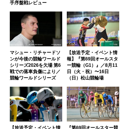
手序盤戦レビュー
マシュー・リチャードソ
【放送予定・イベント情
ンが今後の競輪ワールド
報】『第69回オールスタ
シリーズ2026を欠場 第6
ー競輪（G1）』／8月11
戦での落車負傷により／
日（火・祝）〜16日
競輪ワールドシリーズ
（日）松山競輪場
【放送予定・イベント情
『第69回オールスター競