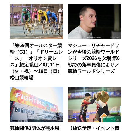
『第69回オールスター競
マシュー・リチャードソ
輪（G1）』「ドリームレ
ンが今後の競輪ワールド
ース」「オリオン賞レー
シリーズ2026を欠場 第6
ス」想定番組／8月11日
戦での落車負傷により／
（火・祝）〜16日（日）
競輪ワールドシリーズ
松山競輪場
競輪関係3団体が熊本県
【放送予定・イベント情