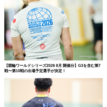
【競輪ワールドシリーズ2026 8月 開催分】G3を含む第7
戦〜第10戦の出場予定選手が決定！