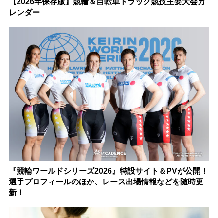
【2026年保存版】競輪＆自転車トラック競技主要大会カ
レンダー
『競輪ワールドシリーズ2026』特設サイト＆PVが公開！
選手プロフィールのほか、レース出場情報などを随時更
新！