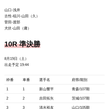
山口-浅井
古性-稲川-山田（久）
菅田-渡部
犬伏-山田（庸）
10R 準決勝
8月19日（土）
出走予定 19:44
枠番
車番
選手名
府県/期別
1
1
新山響平
青森/107期
2
2
吉田拓矢
茨城/107期
3
3
清水裕友
山口/105期