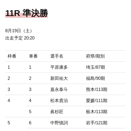
11R 準決勝
8月19日（土）
出走予定 20:20
枠番
車番
選手名
府県/期別
1
1
平原康多
埼玉/87期
2
2
新田祐大
福島/90期
3
3
嘉永泰斗
熊本/113期
4
4
松本貴治
愛媛/111期
5
眞杉匠
栃木/113期
5
6
中野慎詞
岩手/121期