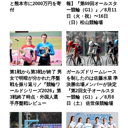
と熊本市に2000万円を寄
報】『第69回オールスタ
付
ー競輪（G1）』／8月11
日（火・祝）〜16日
（日）松山競輪場
第1戦から第3戦が終了 男
ガールズドリームレース
女で明暗が分かれた序盤
を制したのは佐藤水菜 準
戦を振り返り／『競輪ワ
決勝出場メンバーが決定
ールドシリーズ2026』第
『第2回女子オールスタ
3戦終了時点・外国人選
ー競輪（G1）』／8月8
手序盤戦レビュー
日（土） 佐世保競輪場