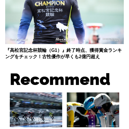
『高松宮記念杯競輪（G1）』終了時点、獲得賞金ランキ
ングをチェック！古性優作が早くも2億円超え
Recommend