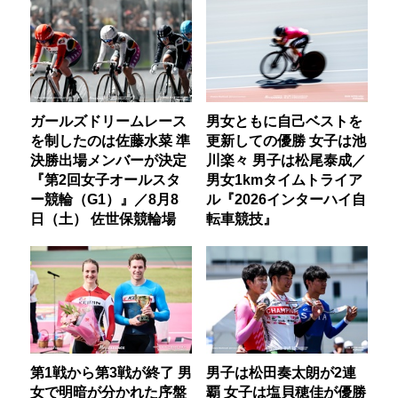
ガールズドリームレース
男女ともに自己ベストを
を制したのは佐藤水菜 準
更新しての優勝 女子は池
決勝出場メンバーが決定
川楽々 男子は松尾泰成／
『第2回女子オールスタ
男女1kmタイムトライア
ー競輪（G1）』／8月8
ル『2026インターハイ自
日（土） 佐世保競輪場
転車競技』
第1戦から第3戦が終了 男
男子は松田奏太朗が2連
女で明暗が分かれた序盤
覇 女子は塩貝穂佳が優勝