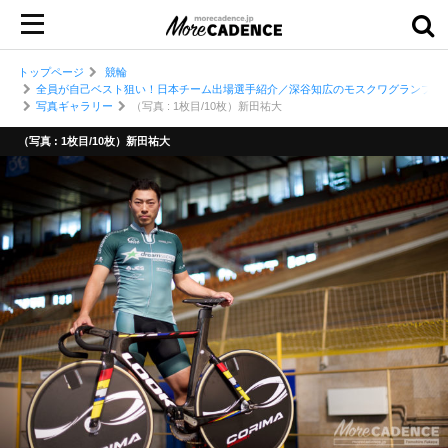
トップページ
競輪
全員が自己ベスト狙い！日本チーム出場選手紹介／深谷知広のモスクワグランプリ2018
写真ギャラリー
（写真 : 1枚目/10枚）新田祐大
（写真 : 1枚目/10枚）新田祐大