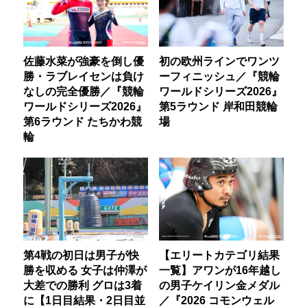
佐藤水菜が強豪を倒し優
初の欧州ラインでワンツ
勝・ラブレイセンは負け
ーフィニッシュ／『競輪
なしの完全優勝／『競輪
ワールドシリーズ2026』
ワールドシリーズ2026』
第5ラウンド 岸和田競輪
第6ラウンド たちかわ競
場
輪
第4戦の初日は男子が快
【エリートカテゴリ結果
勝を収める 女子は仲澤が
一覧】アワンが16年越し
大差での勝利 グロは3着
の男子ケイリン金メダル
に【1日目結果・2日目並
／『2026 コモンウェル