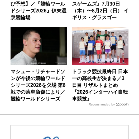
び予想】／『競輪ワール
スゲームズ』7月30日
ドシリーズ2026』伊東温
（木）〜8月2日（日） イ
泉競輪場
ギリス・グラスゴー
マシュー・リチャードソ
トラック競技最終日 日本
ンが今後の競輪ワールド
一の高校生が決まる／3
シリーズ2026を欠場 第6
日目 リザルトまとめ
戦での落車負傷により／
『2026インターハイ自転
競輪ワールドシリーズ
車競技』
Recommended by