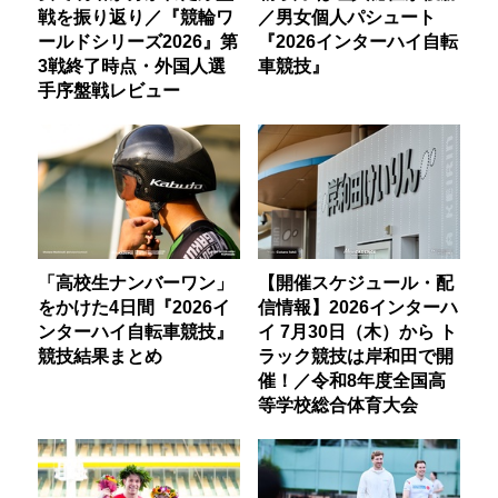
戦を振り返り／『競輪ワ
／男女個人パシュート
ールドシリーズ2026』第
『2026インターハイ自転
3戦終了時点・外国人選
車競技』
手序盤戦レビュー
「高校生ナンバーワン」
【開催スケジュール・配
をかけた4日間『2026イ
信情報】2026インターハ
ンターハイ自転車競技』
イ 7月30日（木）から ト
競技結果まとめ
ラック競技は岸和田で開
催！／令和8年度全国高
等学校総合体育大会