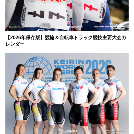
【2026年保存版】競輪＆自転車トラック競技主要大会カ
レンダー