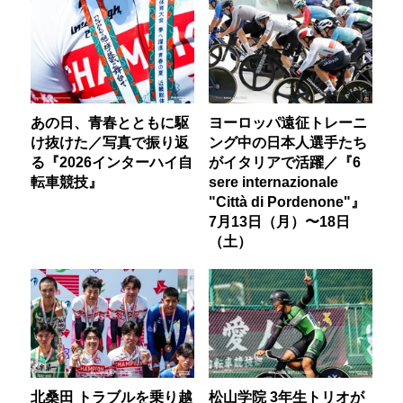
あの日、青春とともに駆
ヨーロッパ遠征トレーニ
け抜けた／写真で振り返
ング中の日本人選手たち
る『2026インターハイ自
がイタリアで活躍／『6
転車競技』
sere internazionale
"Città di Pordenone"』
7月13日（月）〜18日
（土）
北桑田 トラブルを乗り越
松山学院 3年生トリオが