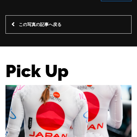
この写真の記事へ戻る
Pick Up