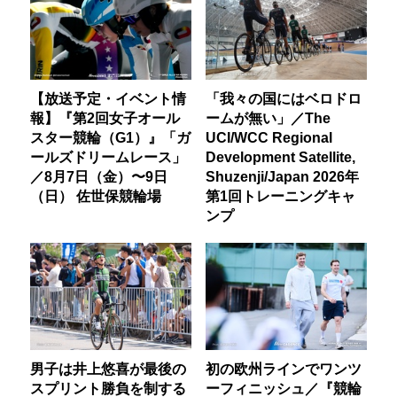
【放送予定・イベント情
「我々の国にはベロドロ
報】『第2回女子オール
ームが無い」／The
スター競輪（G1）』「ガ
UCI/WCC Regional
ールズドリームレース」
Development Satellite,
／8月7日（金）〜9日
Shuzenji/Japan 2026年
（日） 佐世保競輪場
第1回トレーニングキャ
ンプ
男子は井上悠喜が最後の
初の欧州ラインでワンツ
スプリント勝負を制する
ーフィニッシュ／『競輪