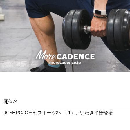
開催名
JC×HPCJC日刊スポーツ杯（F1）／いわき平競輪場