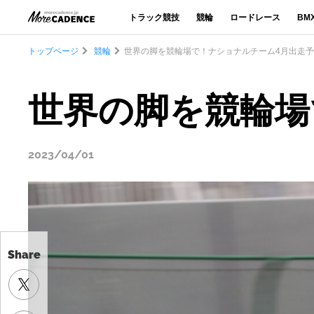
トラック競技
競輪
ロードレース
BM
トップページ
競輪
世界の脚を競輪場で！ナショナルチーム4月出走
世界の脚を競輪場
2023/04/01
Share