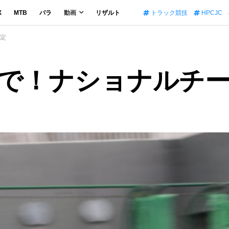
X
MTB
パラ
動画
リザルト
トラック競技
HPCJC
予定
で！ナショナルチー