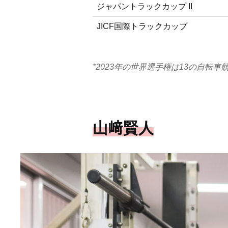
ジャパントラックカップ II
JICF国際トラックカップ
*2023年の世界選手権は13の自転
山﨑賢人